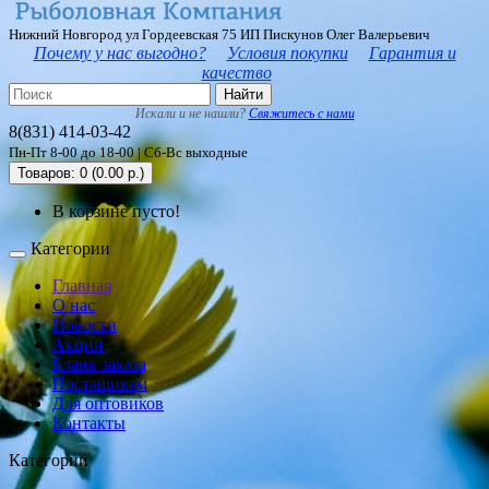
Нижний Новгород ул Гордеевская 75 ИП Пискунов Олег Валерьевич
Почему у нас выгодно?
Условия покупки
Гарантия и
качество
Найти
Искали и не нашли?
Свяжитесь с нами
8(831) 414-03-42
Пн-Пт 8-00 до 18-00 | Сб-Вс выходные
Товаров: 0 (0.00 р.)
В корзине пусто!
Категории
Главная
О нас
Новости
Акции
Бланк заказа
Постащикам
Для оптовиков
Контакты
Категории