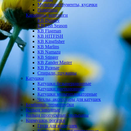
Мультиинструменты, кусачки
Ножницы
Карабины, вертлюги
КВ Dunaev
КВ Fish Season
КВ Flagman
КВ HITFISH
КВ Kingfisher
КВ Marlins
КВ Namazu
КВ Stinger
КВ Zander Master
КВ Разные
Спирали, пружины
Катушки
Катушки безынерционные
Катушки инерционные
Катушки мультипликаторные
Чехлы, аксессуары для катушек
Кембрики, термотрубки
Кольца заводные
Кольца пропускные, тюльпаны
Кормушки, рогатки
Груза для кормушек
Кормушка Ракета закормочная