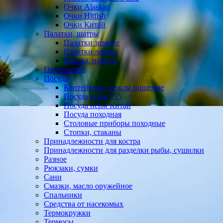
Очки Alaskan
Очки Hitfish
Очки Китай
Палатки, шатры
Палатки зимние
Палатки летние
Шатры, навесы
Пневматика
Посуда
Контейнеры, боксы пищевые
Посуда нерж 555
Посуда нерж Китай
Посуда походная
Столовые приборы походные
Стопки, стаканы
Принадлежности для костра
Принадлежности для разделки рыбы, сушилки
Разное
Рюкзаки, сумки
Сани
Смазки, масло оружейное
Спальники
Средства от насекомых
Термокружки
Термосы