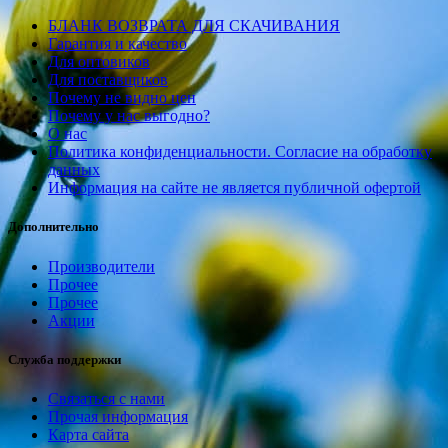
БЛАНК ВОЗВРАТА ДЛЯ СКАЧИВАНИЯ
Гарантия и качество
Для оптовиков
Для поставщиков
Почему не видно цен
Почему у нас выгодно?
О нас
Политика конфиденциальности. Согласие на обработку
данных
Информация на сайте не является публичной офертой
Дополнительно
Производители
Прочее
Прочее
Акции
Служба поддержки
Связаться с нами
Прочая информация
Карта сайта