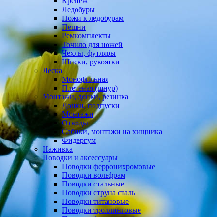
Крепеж
Ледобуры
Ножи к ледобурам
Пешни
Ремкомплекты
Точило для ножей
Чехлы, футляры
Шнеки, рукоятки
Леска
Монофильная
Плетеная (шнур)
Монтажи, донки, резинка
Донки, подпуски
Монтажи
Отводы
Сабики, монтажи на хищника
Фидергум
Наживка
Поводки и аксессуары
Поводки ферронихромовые
Поводки вольфрам
Поводки стальные
Поводки струна сталь
Поводки титановые
Поводки троллинговые