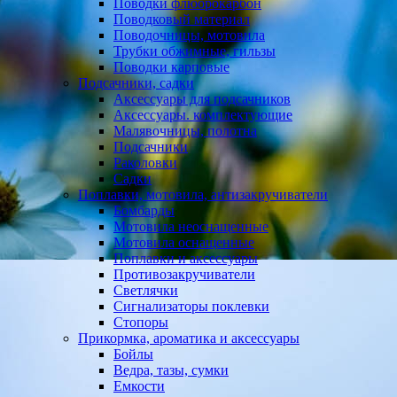
Поводки флюорокарбон
Поводковый материал
Поводочницы, мотовила
Трубки обжимные, гильзы
Поводки карповые
Подсачники, садки
Аксессуары для подсачников
Аксессуары. комплектующие
Малявочницы, полотна
Подсачники
Раколовки
Садки
Поплавки, мотовила, антизакручиватели
Бомбарды
Мотовила неоснащенные
Мотовила оснащенные
Поплавки и аксессуары
Противозакручиватели
Светлячки
Сигнализаторы поклевки
Стопоры
Прикормка, ароматика и аксессуары
Бойлы
Ведра, тазы, сумки
Емкости