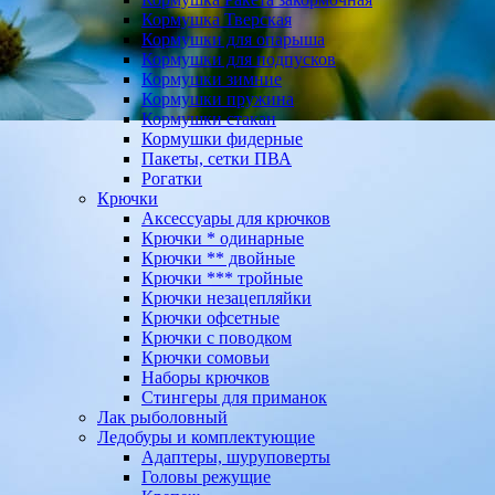
Кормушка Тверская
Кормушки для опарыша
Кормушки для подпусков
Кормушки зимние
Кормушки пружина
Кормушки стакан
Кормушки фидерные
Пакеты, сетки ПВА
Рогатки
Крючки
Аксессуары для крючков
Крючки * одинарные
Крючки ** двойные
Крючки *** тройные
Крючки незацепляйки
Крючки офсетные
Крючки с поводком
Крючки сомовьи
Наборы крючков
Стингеры для приманок
Лак рыболовный
Ледобуры и комплектующие
Адаптеры, шуруповерты
Головы режущие