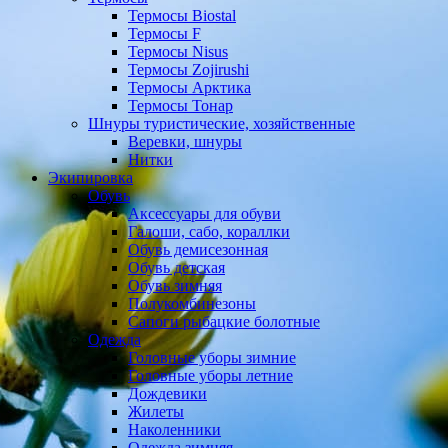
Термосы Biostal
Термосы F
Термосы Nisus
Термосы Zojirushi
Термосы Арктика
Термосы Тонар
Шнуры туристические, хозяйственные
Веревки, шнуры
Нитки
Экипировка
Обувь
Аксессуары для обуви
Галоши, сабо, кораллки
Обувь демисезонная
Обувь детская
Обувь зимняя
Полукомбинезоны
Сапоги рыбацкие болотные
Одежда
Головные уборы зимние
Головные уборы летние
Дождевики
Жилеты
Наколенники
Одежда зимняя