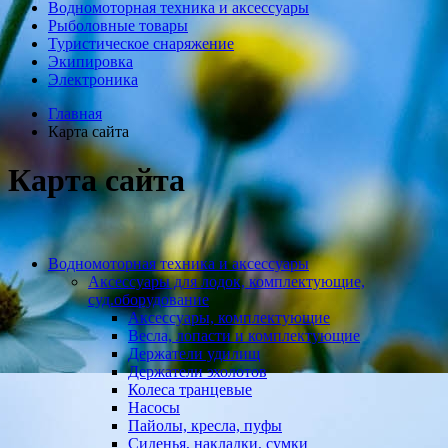
Водномоторная техника и аксессуары
Рыболовные товары
Туристическое снаряжение
Экипировка
Электроника
Главная
Карта сайта
Карта сайта
Водномоторная техника и аксессуары
Аксессуары для лодок, комплектующие,
суд.оборудование
Аксессуары, комплектующие
Весла, лопасти и комплектующие
Держатели удилищ
Держатели эхолотов
Колеса транцевые
Насосы
Пайолы, кресла, пуфы
Сиденья, накладки, сумки