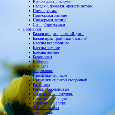
Краска для прикормки
Насадки, добавки, ароматизаторы
Пресс-формы
Прикормки зимние
Прикормки летние
Сита д/прикормки
Приманки
Балансир джиг, зимний джиг
Балансиры, тройники с каплей
Блесны всесезонные
Блесны зимние
Блесны летние
Бокоплавы
Воблеры
Мандула
Мормышки
Приманки силикон
Приманки силикон съедобный
Раттлины
Рыбки поролоновые
Силиконовые лягушки
Силиконовые пауки
Силиконовые утки
Тейлспиннеры
Сторожки, кивки