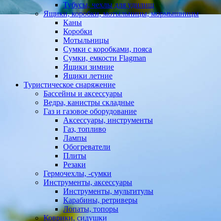
Тубусы, чехлы для удилищ
Ящики, коробки, мотыльницы, мормышницы
Каны
Коробки
Мотыльницы
Сумки с коробками, пояса
Сумки, емкости Flagman
Ящики зимние
Ящики летние
Туристическое снаряжение
Бассейны и аксессуары
Ведра, канистры складные
Газ и газовое оборудование
Аксессуары, инструменты
Газ, топливо
Лампы
Обогреватели
Плиты
Резаки
Гермочехлы, -сумки
Инструменты, аксессуары
Инструменты, мультитулы
Карабины, ретриверы
Лопаты, топоры
Коврики, сидушки