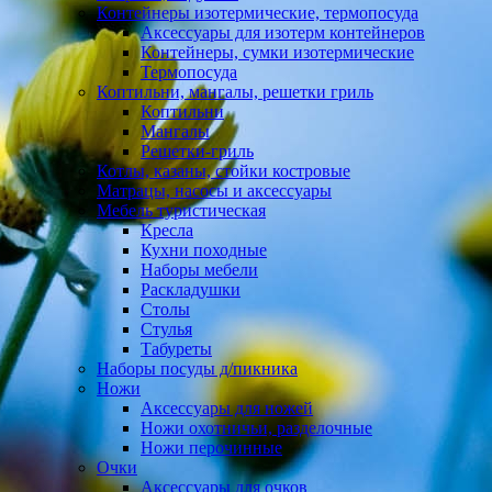
Контейнеры изотермические, термопосуда
Аксессуары для изотерм контейнеров
Контейнеры, сумки изотермические
Термопосуда
Коптильни, мангалы, решетки гриль
Коптильни
Мангалы
Решетки-гриль
Котлы, казаны, стойки костровые
Матрацы, насосы и аксессуары
Мебель туристическая
Кресла
Кухни походные
Наборы мебели
Раскладушки
Столы
Стулья
Табуреты
Наборы посуды д/пикника
Ножи
Аксессуары для ножей
Ножи охотничьи, разделочные
Ножи перочинные
Очки
Аксессуары для очков