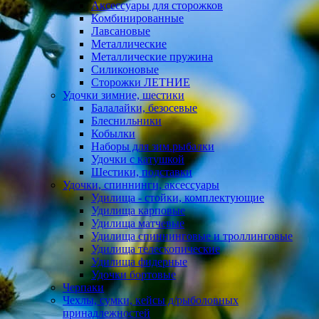
Аксессуары для сторожков
Комбинированные
Лавсановые
Металлические
Металлические пружина
Силиконовые
Сторожки ЛЕТНИЕ
Удочки зимние, шестики
Балалайки, безосевые
Блеснильники
Кобылки
Наборы для зим.рыбалки
Удочки с катушкой
Шестики, подставки
Удочки, спиннинги, аксессуары
Удилища - стойки, комплектующие
Удилища карповые
Удилища матчевые
Удилища спиннинговые и троллинговые
Удилища телескопические
Удилища фидерные
Удочки бортовые
Черпаки
Чехлы, сумки, кейсы д/рыболовных
принадлежностей