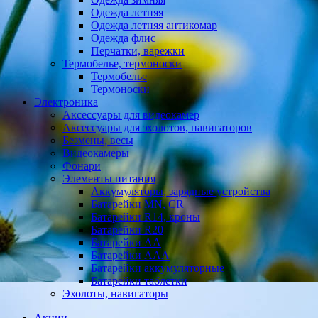
Одежда летняя
Одежда летняя антикомар
Одежда флис
Перчатки, варежки
Термобелье, термоноски
Термобелье
Термоноски
Электроника
Аксессуары для видеокамер
Аксессуары для эхолотов, навигаторов
Безмены, весы
Видеокамеры
Фонари
Элементы питания
Аккумуляторы, зарядные устройства
Батарейки MN, CR
Батарейки R14, кроны
Батарейки R20
Батарейки АА
Батарейки ААА
Батарейки аккумуляторные
Батарейки таблетки
Эхолоты, навигаторы
Акции