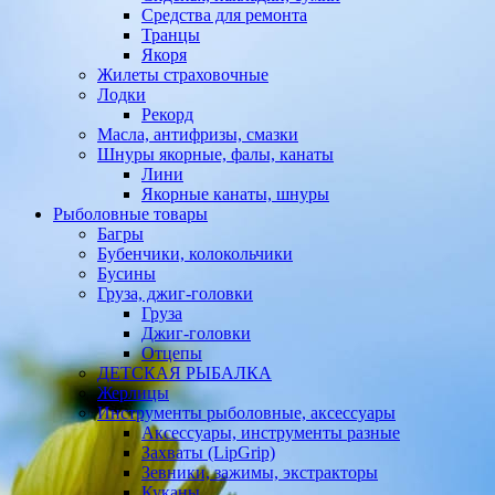
Средства для ремонта
Транцы
Якоря
Жилеты страховочные
Лодки
Рекорд
Масла, антифризы, смазки
Шнуры якорные, фалы, канаты
Лини
Якорные канаты, шнуры
Рыболовные товары
Багры
Бубенчики, колокольчики
Бусины
Груза, джиг-головки
Груза
Джиг-головки
Отцепы
ДЕТСКАЯ РЫБАЛКА
Жерлицы
Инструменты рыболовные, аксессуары
Аксессуары, инструменты разные
Захваты (LipGrip)
Зевники, зажимы, экстракторы
Куканы