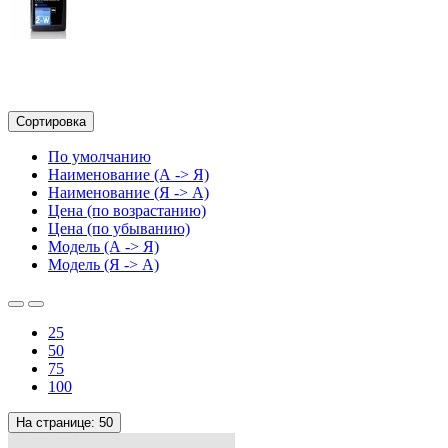
Сортировка
По умолчанию
Наименование (А -> Я)
Наименование (Я -> А)
Цена (по возрастанию)
Цена (по убыванию)
Модель (А -> Я)
Модель (Я -> А)
25
50
75
100
На странице:
50