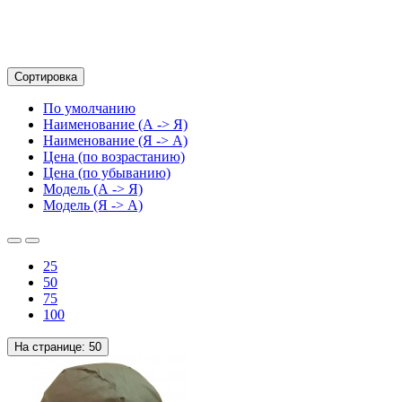
Сортировка
По умолчанию
Наименование (А -> Я)
Наименование (Я -> А)
Цена (по возрастанию)
Цена (по убыванию)
Модель (А -> Я)
Модель (Я -> А)
25
50
75
100
На странице:
50