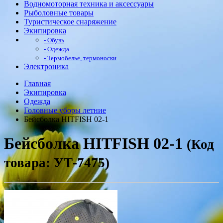
Водномоторная техника и аксессуары
Рыболовные товары
Туристическое снаряжение
Экипировка
- Обувь
- Одежда
- Термобелье, термоноски
Электроника
Главная
Экипировка
Одежда
Головные уборы летние
Бейсболка HITFISH 02-1
Бейсболка HITFISH 02-1
(Код
товара: УТ-7475)