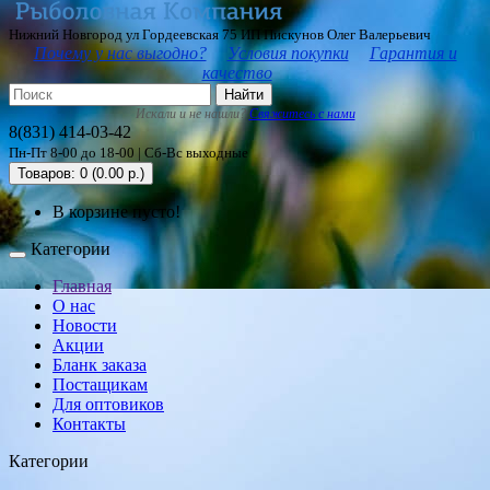
Нижний Новгород ул Гордеевская 75 ИП Пискунов Олег Валерьевич
Почему у нас выгодно?
Условия покупки
Гарантия и
качество
Найти
Искали и не нашли?
Свяжитесь с нами
8(831) 414-03-42
Пн-Пт 8-00 до 18-00 | Сб-Вс выходные
Товаров: 0 (0.00 р.)
В корзине пусто!
Категории
Главная
О нас
Новости
Акции
Бланк заказа
Постащикам
Для оптовиков
Контакты
Категории