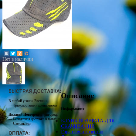
Нет в наличии
БЫСТРАЯ ДОСТАВКА:
Описание
В любой уголок
России:
— Транспортными компаниями
Информация
Нижний Новгород
и пригород:
— Бесплатная доставка в магазин
БЛАНК ВОЗВРАТА ДЛЯ
— Самовывоз
СКАЧИВАНИЯ
Гарантия и качество
ОПЛАТА: