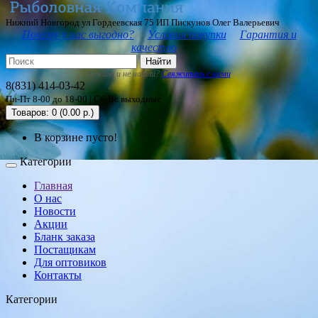
Нижний Новгород ул Гордеевская 75 ИП Пискунов Олег Валерьевич
Почему у нас выгодно?
Условия покупки
Гарантия и
качество
Найти
Искали и не нашли?
Свяжитесь с нами
8(831) 414-03-42
Пн-Пт 8-00 до 18-00 | Сб-Вс выходные
Товаров: 0 (0.00 р.)
В корзине пусто!
Категории
Главная
О нас
Новости
Акции
Бланк заказа
Постащикам
Для оптовиков
Контакты
Категории