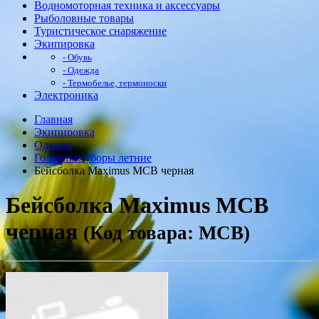
Водномоторная техника и аксессуары
Рыболовные товары
Туристическое снаряжение
Экипировка
- Обувь
- Одежда
- Термобелье, термоноски
Электроника
Главная
Экипировка
Одежда
Головные уборы летние
Бейсболка Maximus MCB черная
Бейсболка Maximus MCB
черная
(Код товара: MCB)