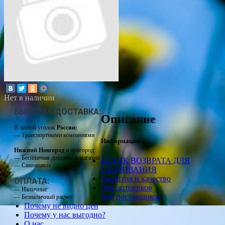
Нет в наличии
БЫСТРАЯ ДОСТАВКА:
Описание
В любой уголок
России:
— Транспортными компаниями
Информация
Нижний Новгород
и пригород:
— Бесплатная доставка в магазин
БЛАНК ВОЗВРАТА ДЛЯ
— Самовывоз
СКАЧИВАНИЯ
Гарантия и качество
ОПЛАТА:
Для оптовиков
— Наличные
Для поставщиков
— Безналичный расчет
Почему не видно цен
Почему у нас выгодно?
О нас