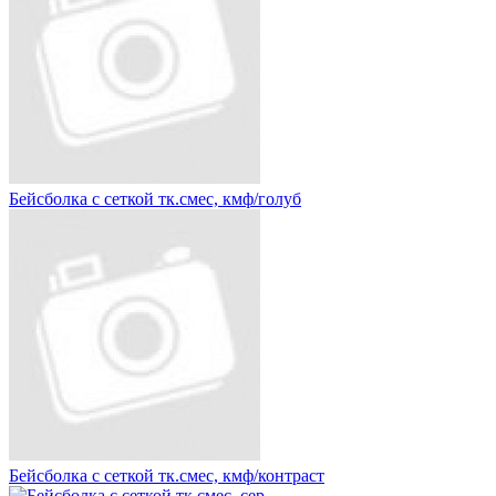
Бейсболка с сеткой тк.смес, кмф/голуб
Бейсболка с сеткой тк.смес, кмф/контраст