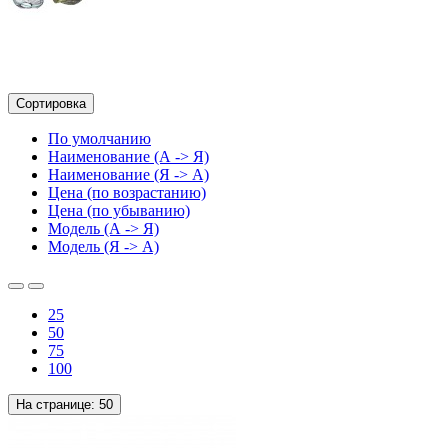
Сортировка
По умолчанию
Наименование (А -> Я)
Наименование (Я -> А)
Цена (по возрастанию)
Цена (по убыванию)
Модель (А -> Я)
Модель (Я -> А)
25
50
75
100
На странице:
50