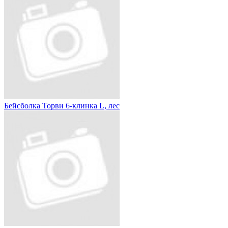
Бейсболка Торви 6-клинка L, лес