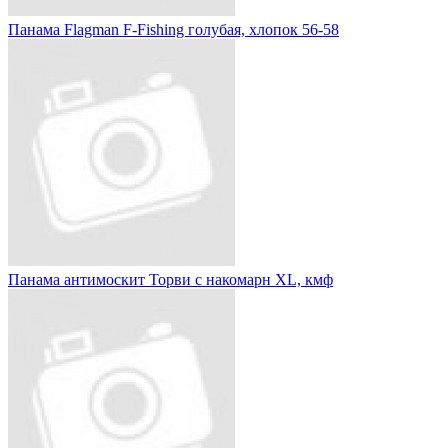
Панама Flagman F-Fishing голубая, хлопок 56-58
Панама антимоскит Торви с накомарн XL, кмф