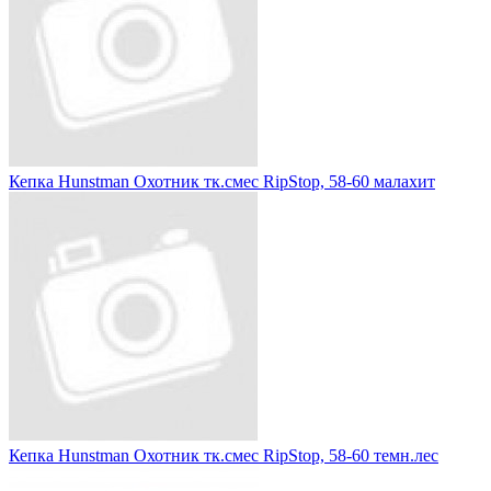
Кепка Hunstman Охотник тк.смес RipStop, 58-60 малахит
Кепка Hunstman Охотник тк.смес RipStop, 58-60 темн.лес