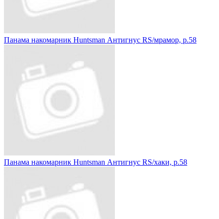
Панама накомарник Huntsman Антигнус RS/мрамор, р.58
Панама накомарник Huntsman Антигнус RS/хаки, р.58