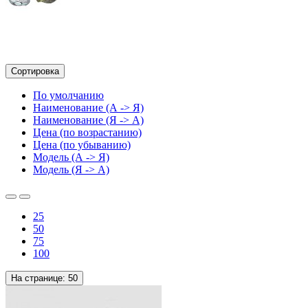
Сортировка
По умолчанию
Наименование (А -> Я)
Наименование (Я -> А)
Цена (по возрастанию)
Цена (по убыванию)
Модель (А -> Я)
Модель (Я -> А)
25
50
75
100
На странице:
50