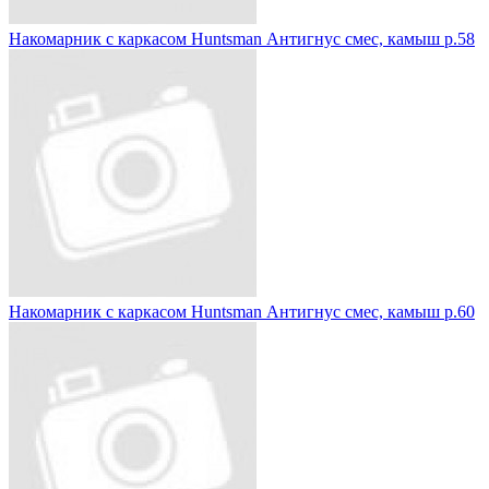
Накомарник с каркасом Huntsman Антигнус смес, камыш р.58
Накомарник с каркасом Huntsman Антигнус смес, камыш р.60