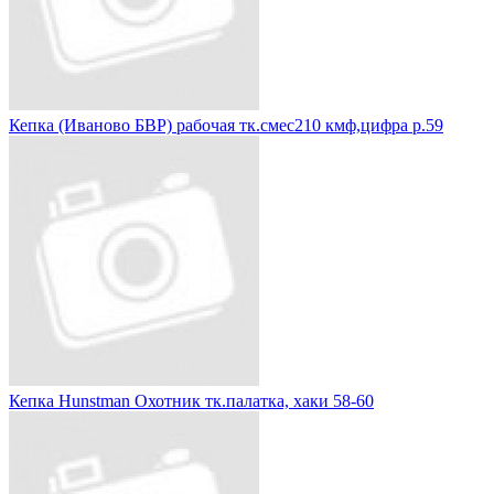
Кепка (Иваново БВР) рабочая тк.смес210 кмф,цифра р.59
Кепка Hunstman Охотник тк.палатка, хаки 58-60