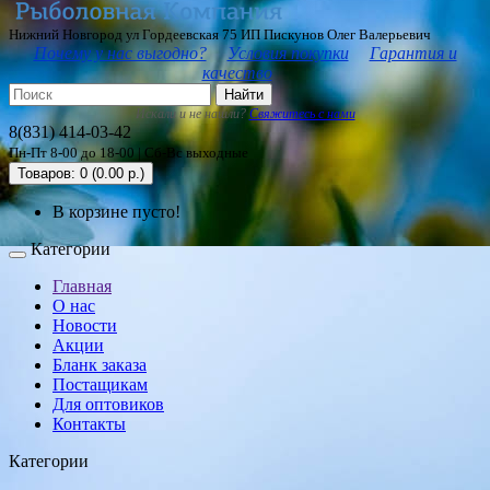
Нижний Новгород ул Гордеевская 75 ИП Пискунов Олег Валерьевич
Почему у нас выгодно?
Условия покупки
Гарантия и
качество
Найти
Искали и не нашли?
Свяжитесь с нами
8(831) 414-03-42
Пн-Пт 8-00 до 18-00 | Сб-Вс выходные
Товаров: 0 (0.00 р.)
В корзине пусто!
Категории
Главная
О нас
Новости
Акции
Бланк заказа
Постащикам
Для оптовиков
Контакты
Категории