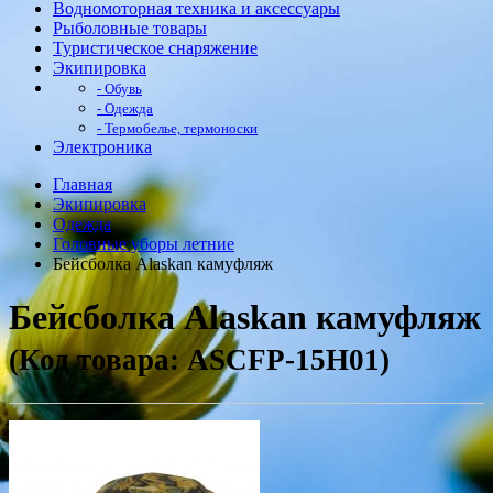
Водномоторная техника и аксессуары
Рыболовные товары
Туристическое снаряжение
Экипировка
- Обувь
- Одежда
- Термобелье, термоноски
Электроника
Главная
Экипировка
Одежда
Головные уборы летние
Бейсболка Alaskan камуфляж
Бейсболка Alaskan камуфляж
(Код товара: ASCFP-15H01)