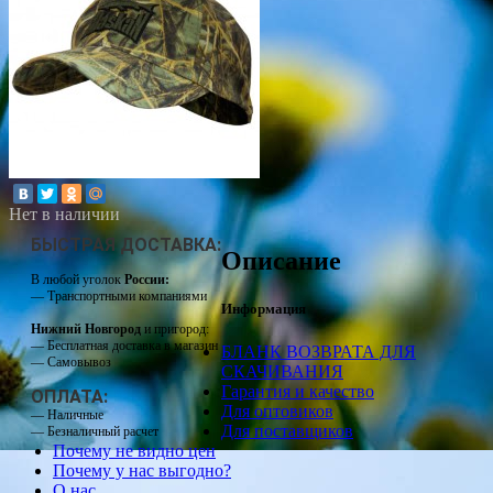
Нет в наличии
БЫСТРАЯ ДОСТАВКА:
Описание
В любой уголок
России:
— Транспортными компаниями
Информация
Нижний Новгород
и пригород:
— Бесплатная доставка в магазин
БЛАНК ВОЗВРАТА ДЛЯ
— Самовывоз
СКАЧИВАНИЯ
Гарантия и качество
ОПЛАТА:
Для оптовиков
— Наличные
Для поставщиков
— Безналичный расчет
Почему не видно цен
Почему у нас выгодно?
О нас