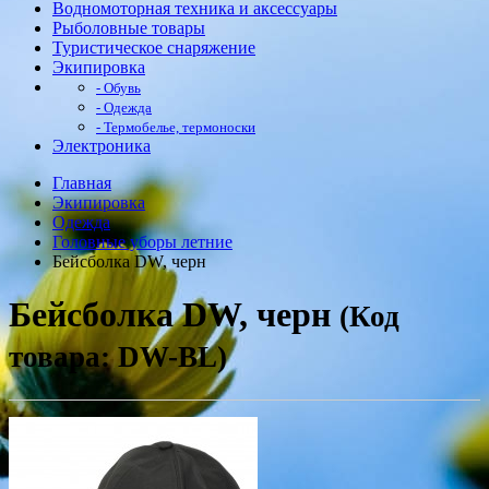
Водномоторная техника и аксессуары
Рыболовные товары
Туристическое снаряжение
Экипировка
- Обувь
- Одежда
- Термобелье, термоноски
Электроника
Главная
Экипировка
Одежда
Головные уборы летние
Бейсболка DW, черн
Бейсболка DW, черн
(Код
товара: DW-BL)