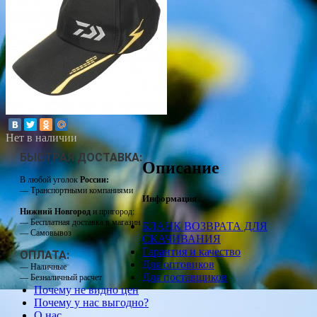
Нет в наличии
БЫСТРАЯ ДОСТАВКА:
Описание
В любой уголок
России:
— Транспортными компаниями
Информация
Нижний Новгород
и пригород:
— Бесплатная доставка в магазин
БЛАНК ВОЗВРАТА ДЛЯ
— Самовывоз
СКАЧИВАНИЯ
Гарантия и качество
ОПЛАТА:
Для оптовиков
— Наличные
Для поставщиков
— Безналичный расчет
Почему не видно цен
Почему у нас выгодно?
О нас