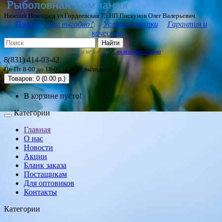
Нижний Новгород ул Гордеевская 75 ИП Пискунов Олег Валерьевич
Почему у нас выгодно?
Условия покупки
Гарантия и
качество
Найти
Искали и не нашли?
Свяжитесь с нами
8(831) 414-03-42
Пн-Пт 8-00 до 18-00 | Сб-Вс выходные
Товаров: 0 (0.00 р.)
В корзине пусто!
Категории
Главная
О нас
Новости
Акции
Бланк заказа
Постащикам
Для оптовиков
Контакты
Категории