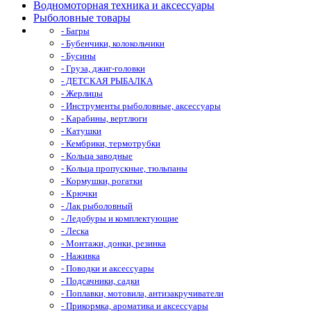
Водномоторная техника и аксессуары
Рыболовные товары
- Багры
- Бубенчики, колокольчики
- Бусины
- Груза, джиг-головки
- ДЕТСКАЯ РЫБАЛКА
- Жерлицы
- Инструменты рыболовные, аксессуары
- Карабины, вертлюги
- Катушки
- Кембрики, термотрубки
- Кольца заводные
- Кольца пропускные, тюльпаны
- Кормушки, рогатки
- Крючки
- Лак рыболовный
- Ледобуры и комплектующие
- Леска
- Монтажи, донки, резинка
- Наживка
- Поводки и аксессуары
- Подсачники, садки
- Поплавки, мотовила, антизакручиватели
- Прикормка, ароматика и аксессуары