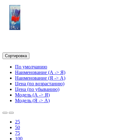
Сортировка
По умолчанию
Наименование (А -> Я)
Наименование (Я -> А)
Цена (по возрастанию)
Цена (по убыванию)
Модель (А -> Я)
Модель (Я -> А)
25
50
75
100