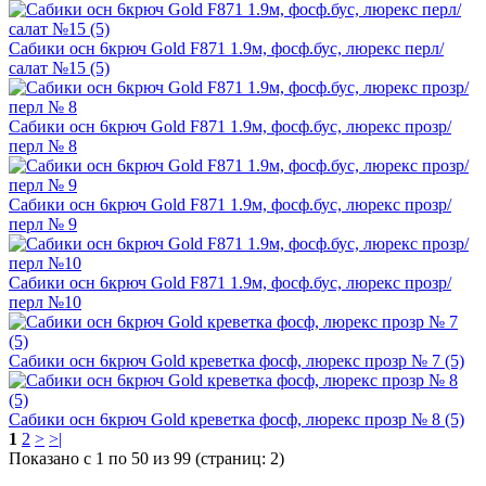
Сабики осн 6крюч Gold F871 1.9м, фосф.бус, люрекс перл/
салат №15 (5)
Сабики осн 6крюч Gold F871 1.9м, фосф.бус, люрекс прозр/
перл № 8
Сабики осн 6крюч Gold F871 1.9м, фосф.бус, люрекс прозр/
перл № 9
Сабики осн 6крюч Gold F871 1.9м, фосф.бус, люрекс прозр/
перл №10
Сабики осн 6крюч Gold креветка фосф, люрекс прозр № 7 (5)
Сабики осн 6крюч Gold креветка фосф, люрекс прозр № 8 (5)
1
2
>
>|
Показано с 1 по 50 из 99 (страниц: 2)