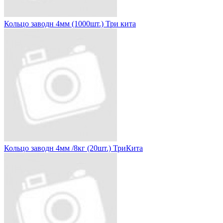
Кольцо заводн 4мм (1000шт.) Три кита
Кольцо заводн 4мм /8кг (20шт.) ТриКита