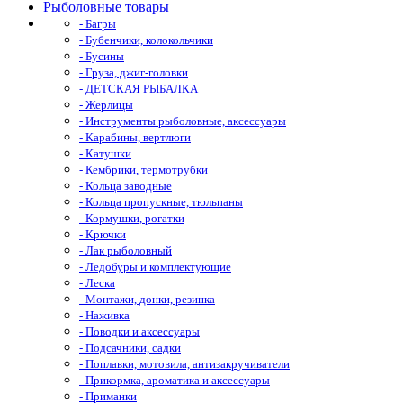
Рыболовные товары
- Багры
- Бубенчики, колокольчики
- Бусины
- Груза, джиг-головки
- ДЕТСКАЯ РЫБАЛКА
- Жерлицы
- Инструменты рыболовные, аксессуары
- Карабины, вертлюги
- Катушки
- Кембрики, термотрубки
- Кольца заводные
- Кольца пропускные, тюльпаны
- Кормушки, рогатки
- Крючки
- Лак рыболовный
- Ледобуры и комплектующие
- Леска
- Монтажи, донки, резинка
- Наживка
- Поводки и аксессуары
- Подсачники, садки
- Поплавки, мотовила, антизакручиватели
- Прикормка, ароматика и аксессуары
- Приманки