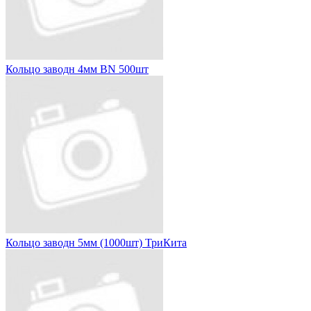
Кольцо заводн 4мм BN 500шт
Кольцо заводн 5мм (1000шт) ТриКита