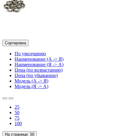
Сортировка
По умолчанию
Наименование (А -> Я)
Наименование (Я -> А)
Цена (по возрастанию)
Цена (по убыванию)
Модель (А -> Я)
Модель (Я -> А)
25
50
75
100
На странице:
50