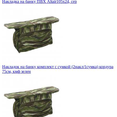
Накладка на банку ПВХ Altair105х24, сер
Накладок на банку комплект с сумкой (2накл/1сумка) кордура
75см, кмф зелен