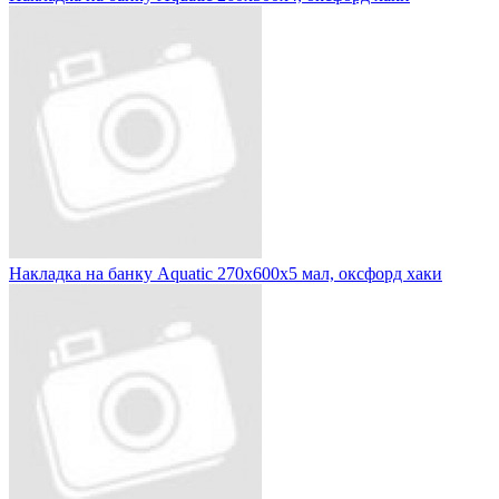
Накладка на банку Aquatic 270х600х5 мал, оксфорд хаки