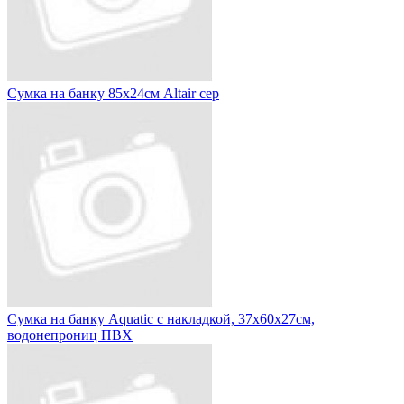
Сумка на банку 85х24см Altair сер
Сумка на банку Aquatic с накладкой, 37х60х27см,
водонепрониц ПВХ