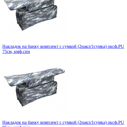
Накладок на банку комплект с сумкой (2накл/1сумка) оксф.PU
75см, кмф.син
Накладок на банку комплект с сумкой (2накл/1сумка) оксф.PU