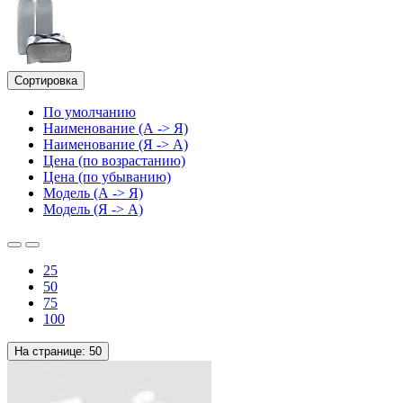
Сортировка
По умолчанию
Наименование (А -> Я)
Наименование (Я -> А)
Цена (по возрастанию)
Цена (по убыванию)
Модель (А -> Я)
Модель (Я -> А)
25
50
75
100
На странице:
50