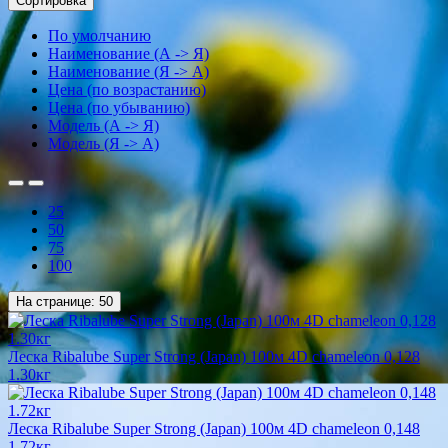
Сортировка
По умолчанию
Наименование (А -> Я)
Наименование (Я -> А)
Цена (по возрастанию)
Цена (по убыванию)
Модель (А -> Я)
Модель (Я -> А)
25
50
75
100
На странице:
50
Леска Ribalube Super Strong (Japan) 100м 4D chameleon 0,128
1.30кг
Леска Ribalube Super Strong (Japan) 100м 4D chameleon 0,148
1.72кг