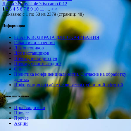
Леска 3D Invisible 30м camo 0.12
1
2
3
4
5
6
7
8
9
10
11
....
>
>|
Показано с 1 по 50 из 2379 (страниц: 48)
Информация
БЛАНК ВОЗВРАТА ДЛЯ СКАЧИВАНИЯ
Гарантия и качество
Для оптовиков
Для поставщиков
Почему не видно цен
Почему у нас выгодно?
О нас
Политика конфиденциальности. Согласие на обработку
данных
Информация на сайте не является публичной офертой
Дополнительно
Производители
Прочее
Прочее
Акции