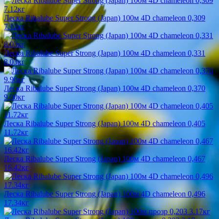
Леска Ribalube Super Strong (Japan) 100м 4D chameleon 0,309
7.12кг
Леска Ribalube Super Strong (Japan) 100м 4D chameleon 0,331
8.03кг
Леска Ribalube Super Strong (Japan) 100м 4D chameleon 0,370
9.90кг
Леска Ribalube Super Strong (Japan) 100м 4D chameleon 0,405
11.72кг
Леска Ribalube Super Strong (Japan) 100м 4D chameleon 0,467
16.42кг
Леска Ribalube Super Strong (Japan) 100м 4D chameleon 0,496
17.34кг