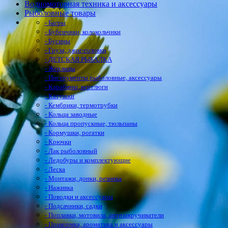
Водномоторная техника и аксессуары
Рыболовные товары
- Багры
- Бубенчики, колокольчики
- Бусины
- Груза, джиг-головки
- ДЕТСКАЯ РЫБАЛКА
- Жерлицы
- Инструменты рыболовные, аксессуары
- Карабины, вертлюги
- Катушки
- Кембрики, термотрубки
- Кольца заводные
- Кольца пропускные, тюльпаны
- Кормушки, рогатки
- Крючки
- Лак рыболовный
- Ледобуры и комплектующие
- Леска
- Монтажи, донки, резинка
- Наживка
- Поводки и аксессуары
- Подсачники, садки
- Поплавки, мотовила, антизакручиватели
- Прикормка, ароматика и аксессуары