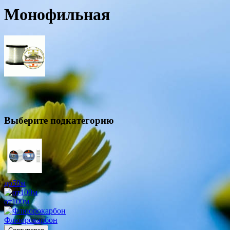
Монофильная
Выберите подкатегорию
до50м
от100м
Флюорокарбон