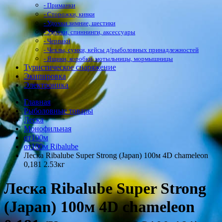
- Приманки
- Сторожки, кивки
- Удочки зимние, шестики
- Удочки, спиннинги, аксессуары
- Черпаки
- Чехлы, сумки, кейсы д/рыболовных принадлежностей
- Ящики, коробки, мотыльницы, мормышницы
Туристическое снаряжение
Экипировка
Электроника
Главная
Рыболовные товары
Леска
Монофильная
от100м
от100м Ribalube
Леска Ribalube Super Strong (Japan) 100м 4D chameleon
0,181 2.53кг
Леска Ribalube Super Strong
(Japan) 100м 4D chameleon