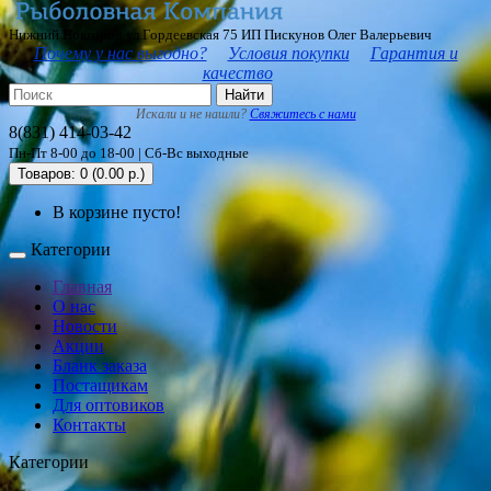
Нижний Новгород ул Гордеевская 75 ИП Пискунов Олег Валерьевич
Почему у нас выгодно?
Условия покупки
Гарантия и
качество
Найти
Искали и не нашли?
Свяжитесь с нами
8(831) 414-03-42
Пн-Пт 8-00 до 18-00 | Сб-Вс выходные
Товаров: 0 (0.00 р.)
В корзине пусто!
Категории
Главная
О нас
Новости
Акции
Бланк заказа
Постащикам
Для оптовиков
Контакты
Категории