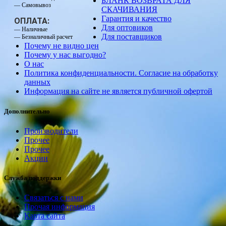
БЛАНК ВОЗВРАТА ДЛЯ
— Самовывоз
СКАЧИВАНИЯ
Гарантия и качество
ОПЛАТА:
Для оптовиков
— Наличные
Для поставщиков
— Безналичный расчет
Почему не видно цен
Почему у нас выгодно?
О нас
Политика конфиденциальности. Согласие на обработку
данных
Информация на сайте не является публичной офертой
Дополнительно
Производители
Прочее
Прочее
Акции
Служба поддержки
Связаться с нами
Прочая информация
Карта сайта