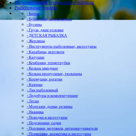
Водномоторная техника и аксессуары
Рыболовные товары
- Багры
- Бубенчики, колокольчики
- Бусины
- Груза, джиг-головки
- ДЕТСКАЯ РЫБАЛКА
- Жерлицы
- Инструменты рыболовные, аксессуары
- Карабины, вертлюги
- Катушки
- Кембрики, термотрубки
- Кольца заводные
- Кольца пропускные, тюльпаны
- Кормушки, рогатки
- Крючки
- Лак рыболовный
- Ледобуры и комплектующие
- Леска
- Монтажи, донки, резинка
- Наживка
- Поводки и аксессуары
- Подсачники, садки
- Поплавки, мотовила, антизакручиватели
- Прикормка, ароматика и аксессуары