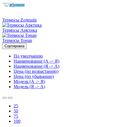
Термосы Zojirushi
Термосы Арктика
Термосы Тонар
Сортировка
По умолчанию
Наименование (А -> Я)
Наименование (Я -> А)
Цена (по возрастанию)
Цена (по убыванию)
Модель (А -> Я)
Модель (Я -> А)
25
50
75
100