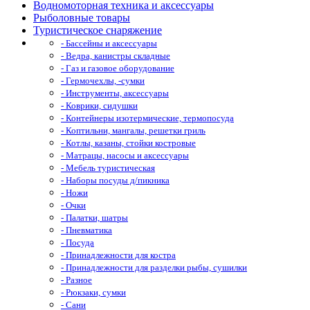
Водномоторная техника и аксессуары
Рыболовные товары
Туристическое снаряжение
- Бассейны и аксессуары
- Ведра, канистры складные
- Газ и газовое оборудование
- Гермочехлы, -сумки
- Инструменты, аксессуары
- Коврики, сидушки
- Контейнеры изотермические, термопосуда
- Коптильни, мангалы, решетки гриль
- Котлы, казаны, стойки костровые
- Матрацы, насосы и аксессуары
- Мебель туристическая
- Наборы посуды д/пикника
- Ножи
- Очки
- Палатки, шатры
- Пневматика
- Посуда
- Принадлежности для костра
- Принадлежности для разделки рыбы, сушилки
- Разное
- Рюкзаки, сумки
- Сани