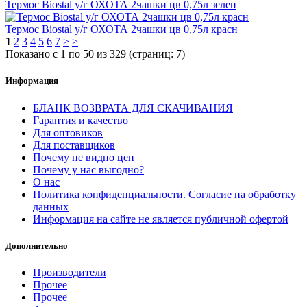
Термос Biostal у/г ОХОТА 2чашки цв 0,75л зелен
Термос Biostal у/г ОХОТА 2чашки цв 0,75л красн
1
2
3
4
5
6
7
>
>|
Показано с 1 по 50 из 329 (страниц: 7)
Информация
БЛАНК ВОЗВРАТА ДЛЯ СКАЧИВАНИЯ
Гарантия и качество
Для оптовиков
Для поставщиков
Почему не видно цен
Почему у нас выгодно?
О нас
Политика конфиденциальности. Согласие на обработку
данных
Информация на сайте не является публичной офертой
Дополнительно
Производители
Прочее
Прочее