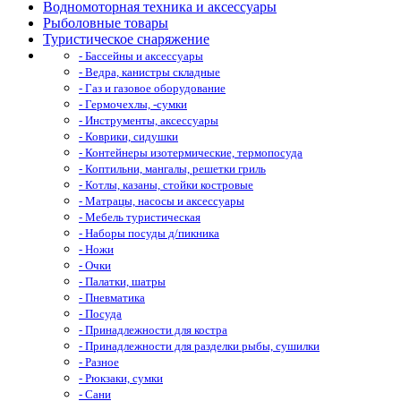
Водномоторная техника и аксессуары
Рыболовные товары
Туристическое снаряжение
- Бассейны и аксессуары
- Ведра, канистры складные
- Газ и газовое оборудование
- Гермочехлы, -сумки
- Инструменты, аксессуары
- Коврики, сидушки
- Контейнеры изотермические, термопосуда
- Коптильни, мангалы, решетки гриль
- Котлы, казаны, стойки костровые
- Матрацы, насосы и аксессуары
- Мебель туристическая
- Наборы посуды д/пикника
- Ножи
- Очки
- Палатки, шатры
- Пневматика
- Посуда
- Принадлежности для костра
- Принадлежности для разделки рыбы, сушилки
- Разное
- Рюкзаки, сумки
- Сани