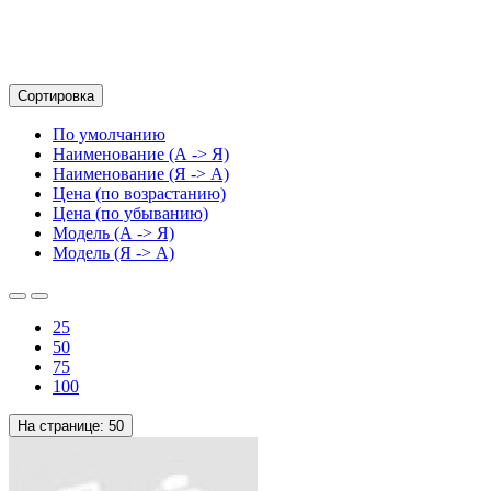
Сортировка
По умолчанию
Наименование (А -> Я)
Наименование (Я -> А)
Цена (по возрастанию)
Цена (по убыванию)
Модель (А -> Я)
Модель (Я -> А)
25
50
75
100
На странице:
50