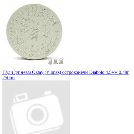
Пули д/пневм Oztay (Yilmaz) остроконечн Diabolo 4.5мм 0.48г
250шт