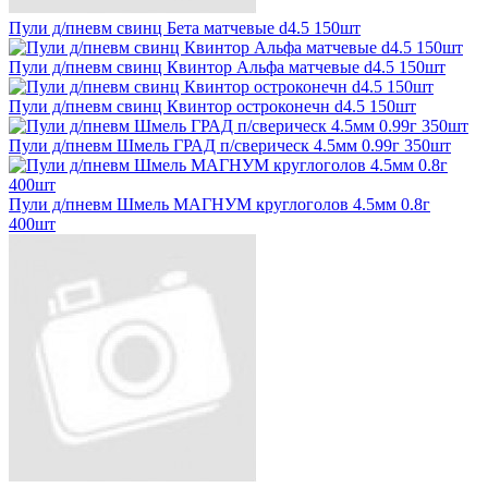
Пули д/пневм свинц Бета матчевые d4.5 150шт
Пули д/пневм свинц Квинтор Альфа матчевые d4.5 150шт
Пули д/пневм свинц Квинтор остроконечн d4.5 150шт
Пули д/пневм Шмель ГРАД п/сверическ 4.5мм 0.99г 350шт
Пули д/пневм Шмель МАГНУМ круглоголов 4.5мм 0.8г
400шт