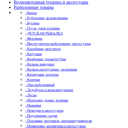
Водномоторная техника и аксессуары
Рыболовные товары
- Багры
- Бубенчики, колокольчики
- Бусины
- Груза, джиг-головки
- ДЕТСКАЯ РЫБАЛКА
- Жерлицы
- Инструменты рыболовные, аксессуары
- Карабины, вертлюги
- Катушки
- Кембрики, термотрубки
- Кольца заводные
- Кольца пропускные, тюльпаны
- Кормушки, рогатки
- Крючки
- Лак рыболовный
- Ледобуры и комплектующие
- Леска
- Монтажи, донки, резинка
- Наживка
- Поводки и аксессуары
- Подсачники, садки
- Поплавки, мотовила, антизакручиватели
- Прикормка, ароматика и аксессуары