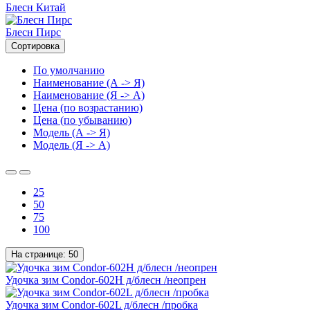
Блесн Китай
Блесн Пирс
Сортировка
По умолчанию
Наименование (А -> Я)
Наименование (Я -> А)
Цена (по возрастанию)
Цена (по убыванию)
Модель (А -> Я)
Модель (Я -> А)
25
50
75
100
На странице:
50
Удочка зим Condor-602H д/блесн /неопрен
Удочка зим Condor-602L д/блесн /пробка