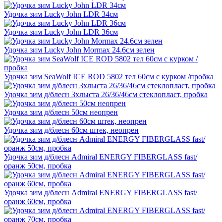
Удочка зим Lucky John LDR 34см
Удочка зим Lucky John LDR 36см
Удочка зим Lucky John Mormax 24.6см зелен
Удочка зим SeaWolf ICE ROD 5802 тел 60см c курком /пробка
Удочка зим д/блесн 3хлыста 26/36/46см стеклопласт, пробка
Удочка зим д/блесн 50см неопрен
Удочка зим д/блесн 60см штек, неопрен
Удочка зим д/блесн Admiral ENERGY FIBERGLASS fast/
оранж 50см, пробка
Удочка зим д/блесн Admiral ENERGY FIBERGLASS fast/
оранж 60см, пробка