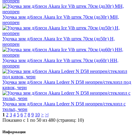
неопрен
Удочка зим д/блесн Akara Ice Vib штек 70см (до30г) MH,
неопрен
Удочка зим д/блесн Akara Ice Vib штек 70см (до50г) H,
неопрен
Удочка зим д/блесн Akara Ice Vib штек 70см (до60г) HH,
неопрен
Удочка зим д/блесн Akara Ledeer N D58 неопрен/стеклопл под
кивок, черн
Удочка зим д/блесн Akara Ledeer N D58 неопрен/стеклопл с
тюльп, черн
1
2
3
4
5
6
7
8
9
10
>
>|
Показано с 1 по 50 из 480 (страниц: 10)
Информация