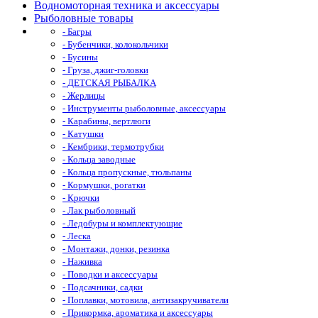
Водномоторная техника и аксессуары
Рыболовные товары
- Багры
- Бубенчики, колокольчики
- Бусины
- Груза, джиг-головки
- ДЕТСКАЯ РЫБАЛКА
- Жерлицы
- Инструменты рыболовные, аксессуары
- Карабины, вертлюги
- Катушки
- Кембрики, термотрубки
- Кольца заводные
- Кольца пропускные, тюльпаны
- Кормушки, рогатки
- Крючки
- Лак рыболовный
- Ледобуры и комплектующие
- Леска
- Монтажи, донки, резинка
- Наживка
- Поводки и аксессуары
- Подсачники, садки
- Поплавки, мотовила, антизакручиватели
- Прикормка, ароматика и аксессуары