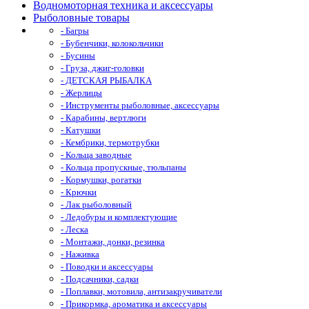
Водномоторная техника и аксессуары
Рыболовные товары
- Багры
- Бубенчики, колокольчики
- Бусины
- Груза, джиг-головки
- ДЕТСКАЯ РЫБАЛКА
- Жерлицы
- Инструменты рыболовные, аксессуары
- Карабины, вертлюги
- Катушки
- Кембрики, термотрубки
- Кольца заводные
- Кольца пропускные, тюльпаны
- Кормушки, рогатки
- Крючки
- Лак рыболовный
- Ледобуры и комплектующие
- Леска
- Монтажи, донки, резинка
- Наживка
- Поводки и аксессуары
- Подсачники, садки
- Поплавки, мотовила, антизакручиватели
- Прикормка, ароматика и аксессуары