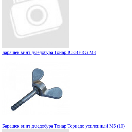
Барашек винт д/ледобура Тонар ICEBERG М8
Барашек винт д/ледобура Тонар Торнадо усиленный М6 (10)