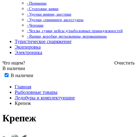
- Приманки
- Сторожки, кивки
- Удочки зимние, шестики
- Удочки, спиннинги, аксессуары
- Черпаки
- Чехлы, сумки, кейсы д/рыболовных принадлежностей
- Ящики, коробки, мотыльницы, мормышницы
Туристическое снаряжение
Экипировка
Электроника
Что ищем?
Очистить
В наличии
В наличии
Главная
Рыболовные товары
Ледобуры и комплектующие
Крепеж
Крепеж