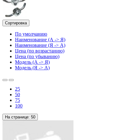
Сортировка
По умолчанию
Наименование (А -> Я)
Наименование (Я -> А)
Цена (по возрастанию)
Цена (по убыванию)
Модель (А -> Я)
Модель (Я -> А)
25
50
75
100
На странице:
50