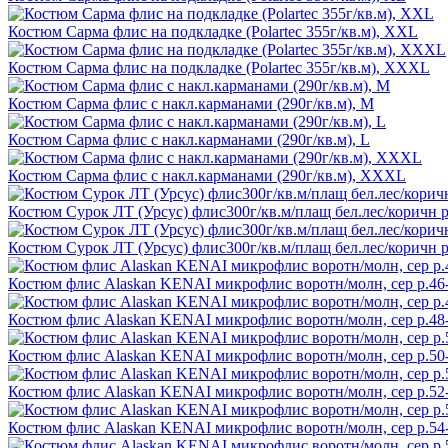
Костюм Сарма флис на подкладке (Polartec 355г/кв.м), XXL
Костюм Сарма флис на подкладке (Polartec 355г/кв.м), XXXL
Костюм Сарма флис с накл.карманами (290г/кв.м), M
Костюм Сарма флис с накл.карманами (290г/кв.м), L
Костюм Сарма флис с накл.карманами (290г/кв.м), XXXL
Костюм Сурок ЛТ (Урсус) флис300г/кв.м/плащ бел.лес/коричн р
Костюм Сурок ЛТ (Урсус) флис300г/кв.м/плащ бел.лес/коричн р
Костюм флис Alaskan KENAI микрофлис воротн/молн, сер р.46
Костюм флис Alaskan KENAI микрофлис воротн/молн, сер р.48
Костюм флис Alaskan KENAI микрофлис воротн/молн, сер р.50
Костюм флис Alaskan KENAI микрофлис воротн/молн, сер р.52
Костюм флис Alaskan KENAI микрофлис воротн/молн, сер р.5