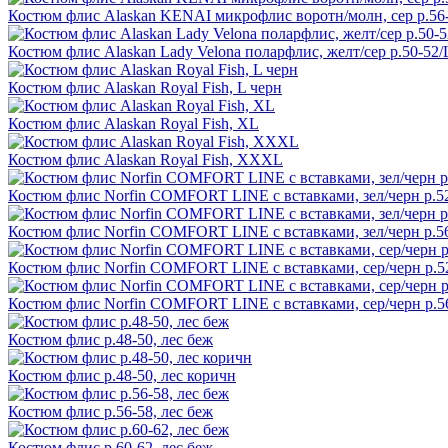
Костюм флис Alaskan KENAI микрофлис воротн/молн, сер р.56
Костюм флис Alaskan Lady Velona поларфлис, желт/сер р.50-52/
Костюм флис Alaskan Royal Fish, L черн
Костюм флис Alaskan Royal Fish, XL
Костюм флис Alaskan Royal Fish, XXXL
Костюм флис Norfin COMFORT LINE с вставками, зел/черн р.5
Костюм флис Norfin COMFORT LINE с вставками, зел/черн р.5
Костюм флис Norfin COMFORT LINE с вставками, сер/черн р.5
Костюм флис Norfin COMFORT LINE с вставками, сер/черн р.5
Костюм флис р.48-50, лес беж
Костюм флис р.48-50, лес коричн
Костюм флис р.56-58, лес беж
Костюм флис р.60-62, лес беж