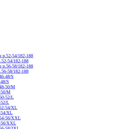
.52-54/182-188
.56-58/182-188
-48/S
-50/M
-52/L
-54/XL
4-56/XXL