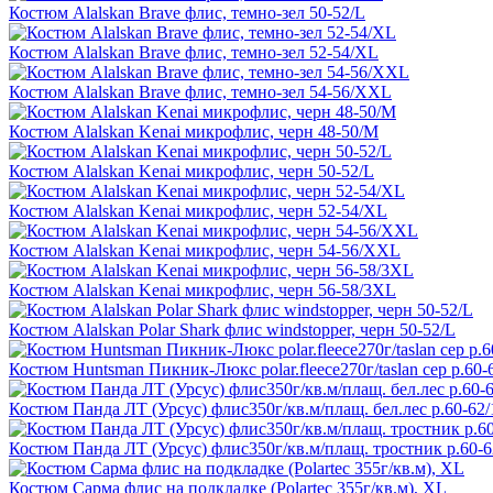
Костюм Alalskan Brave флис, темно-зел 50-52/L
Костюм Alalskan Brave флис, темно-зел 52-54/XL
Костюм Alalskan Brave флис, темно-зел 54-56/XXL
Костюм Alalskan Kenai микрофлис, черн 48-50/M
Костюм Alalskan Kenai микрофлис, черн 50-52/L
Костюм Alalskan Kenai микрофлис, черн 52-54/XL
Костюм Alalskan Kenai микрофлис, черн 54-56/XXL
Костюм Alalskan Kenai микрофлис, черн 56-58/3XL
Костюм Alalskan Polar Shark флис windstopper, черн 50-52/L
Костюм Huntsman Пикник-Люкс polar.fleece270г/taslan сер р.60-
Костюм Панда ЛТ (Урсус) флис350г/кв.м/плащ. бел.лес р.60-62/
Костюм Панда ЛТ (Урсус) флис350г/кв.м/плащ. тростник р.60-6
Костюм Сарма флис на подкладке (Polartec 355г/кв.м), XL