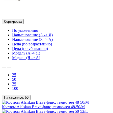
Сортировка
По умолчанию
Наименование (А -> Я)
Наименование (Я -> А)
Цена (по возрастанию)
Цена (по убыванию)
Модель (А -> Я)
Модель (Я -> А)
25
50
75
100
На странице:
50
Костюм Alalskan Brave флис, темно-зел 48-50/M