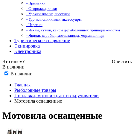
- Приманки
- Сторожки, кивки
- Удочки зимние, шестики
- Удочки, спиннинги, аксессуары
- Черпаки
- Чехлы, сумки, кейсы д/рыболовных принадлежностей
- Ящики, коробки, мотыльницы, мормышницы
Туристическое снаряжение
Экипировка
Электроника
Что ищем?
Очистить
В наличии
В наличии
Главная
Рыболовные товары
Поплавки, мотовила, антизакручиватели
Мотовила оснащенные
Мотовила оснащенные