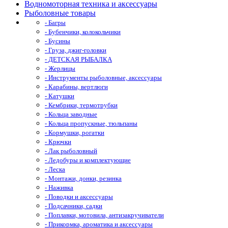
Водномоторная техника и аксессуары
Рыболовные товары
- Багры
- Бубенчики, колокольчики
- Бусины
- Груза, джиг-головки
- ДЕТСКАЯ РЫБАЛКА
- Жерлицы
- Инструменты рыболовные, аксессуары
- Карабины, вертлюги
- Катушки
- Кембрики, термотрубки
- Кольца заводные
- Кольца пропускные, тюльпаны
- Кормушки, рогатки
- Крючки
- Лак рыболовный
- Ледобуры и комплектующие
- Леска
- Монтажи, донки, резинка
- Наживка
- Поводки и аксессуары
- Подсачники, садки
- Поплавки, мотовила, антизакручиватели
- Прикормка, ароматика и аксессуары