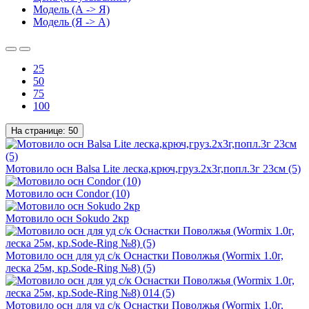
Модель (А -> Я)
Модель (Я -> А)
25
50
75
100
На странице:
50
Мотовило осн Balsa Lite леска,крюч,груз.2х3г,попл.3г 23см (5)
Мотовило осн Condor (10)
Мотовило осн Sokudo 2кр
Мотовило осн для уд с/к Оснастки Поволжья (Wormix 1.0г,
леска 25м, кр.Sode-Ring №8) (5)
Мотовило осн для уд с/к Оснастки Поволжья (Wormix 1.0г,