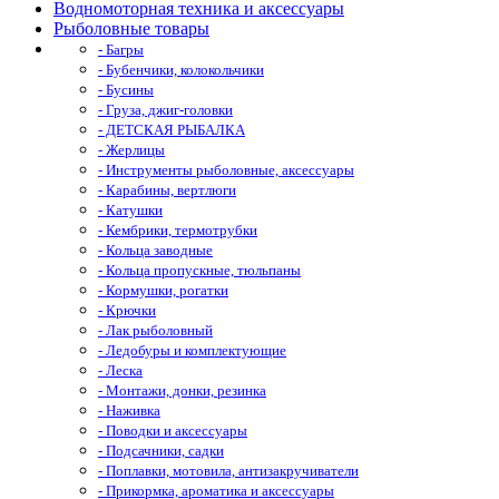
Водномоторная техника и аксессуары
Рыболовные товары
- Багры
- Бубенчики, колокольчики
- Бусины
- Груза, джиг-головки
- ДЕТСКАЯ РЫБАЛКА
- Жерлицы
- Инструменты рыболовные, аксессуары
- Карабины, вертлюги
- Катушки
- Кембрики, термотрубки
- Кольца заводные
- Кольца пропускные, тюльпаны
- Кормушки, рогатки
- Крючки
- Лак рыболовный
- Ледобуры и комплектующие
- Леска
- Монтажи, донки, резинка
- Наживка
- Поводки и аксессуары
- Подсачники, садки
- Поплавки, мотовила, антизакручиватели
- Прикормка, ароматика и аксессуары