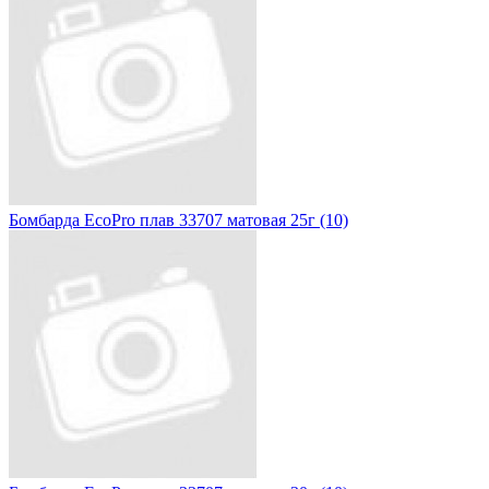
Бомбарда EcoPro плав 33707 матовая 25г (10)