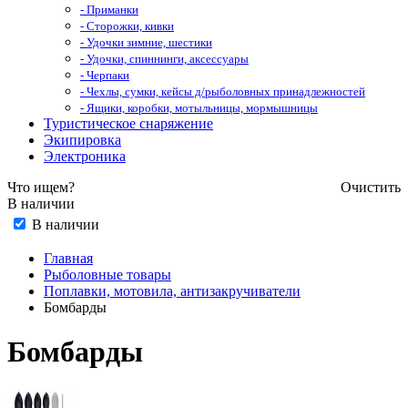
- Приманки
- Сторожки, кивки
- Удочки зимние, шестики
- Удочки, спиннинги, аксессуары
- Черпаки
- Чехлы, сумки, кейсы д/рыболовных принадлежностей
- Ящики, коробки, мотыльницы, мормышницы
Туристическое снаряжение
Экипировка
Электроника
Что ищем?
Очистить
В наличии
В наличии
Главная
Рыболовные товары
Поплавки, мотовила, антизакручиватели
Бомбарды
Бомбарды