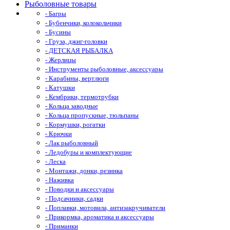
Рыболовные товары
- Багры
- Бубенчики, колокольчики
- Бусины
- Груза, джиг-головки
- ДЕТСКАЯ РЫБАЛКА
- Жерлицы
- Инструменты рыболовные, аксессуары
- Карабины, вертлюги
- Катушки
- Кембрики, термотрубки
- Кольца заводные
- Кольца пропускные, тюльпаны
- Кормушки, рогатки
- Крючки
- Лак рыболовный
- Ледобуры и комплектующие
- Леска
- Монтажи, донки, резинка
- Наживка
- Поводки и аксессуары
- Подсачники, садки
- Поплавки, мотовила, антизакручиватели
- Прикормка, ароматика и аксессуары
- Приманки