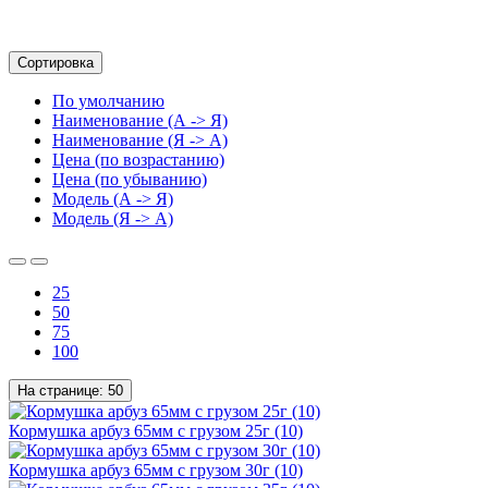
Сортировка
По умолчанию
Наименование (А -> Я)
Наименование (Я -> А)
Цена (по возрастанию)
Цена (по убыванию)
Модель (А -> Я)
Модель (Я -> А)
25
50
75
100
На странице:
50
Кормушка арбуз 65мм с грузом 25г (10)
Кормушка арбуз 65мм с грузом 30г (10)