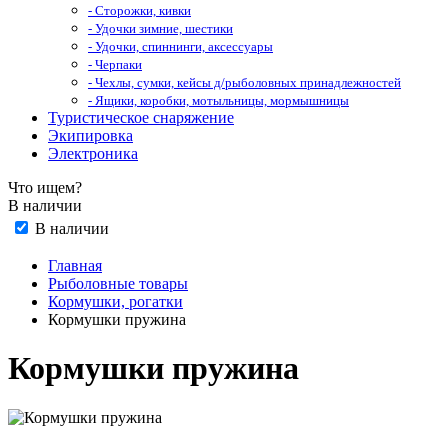
- Сторожки, кивки
- Удочки зимние, шестики
- Удочки, спиннинги, аксессуары
- Черпаки
- Чехлы, сумки, кейсы д/рыболовных принадлежностей
- Ящики, коробки, мотыльницы, мормышницы
Туристическое снаряжение
Экипировка
Электроника
Что ищем?
В наличии
В наличии
Главная
Рыболовные товары
Кормушки, рогатки
Кормушки пружина
Кормушки пружина