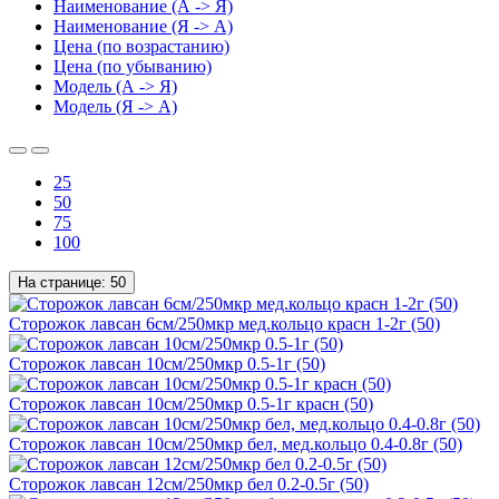
Наименование (А -> Я)
Наименование (Я -> А)
Цена (по возрастанию)
Цена (по убыванию)
Модель (А -> Я)
Модель (Я -> А)
25
50
75
100
На странице:
50
Сторожок лавсан 6см/250мкр мед.кольцо красн 1-2г (50)
Сторожок лавсан 10см/250мкр 0.5-1г (50)
Сторожок лавсан 10см/250мкр 0.5-1г красн (50)
Сторожок лавсан 10см/250мкр бел, мед.кольцо 0.4-0.8г (50)
Сторожок лавсан 12см/250мкр бел 0.2-0.5г (50)