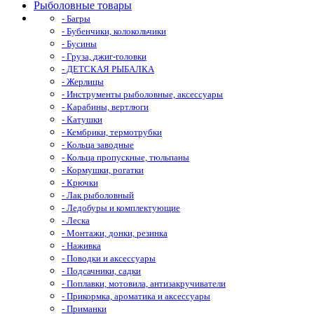
Рыболовные товары
- Багры
- Бубенчики, колокольчики
- Бусины
- Груза, джиг-головки
- ДЕТСКАЯ РЫБАЛКА
- Жерлицы
- Инструменты рыболовные, аксессуары
- Карабины, вертлюги
- Катушки
- Кембрики, термотрубки
- Кольца заводные
- Кольца пропускные, тюльпаны
- Кормушки, рогатки
- Крючки
- Лак рыболовный
- Ледобуры и комплектующие
- Леска
- Монтажи, донки, резинка
- Наживка
- Поводки и аксессуары
- Подсачники, садки
- Поплавки, мотовила, антизакручиватели
- Прикормка, ароматика и аксессуары
- Приманки