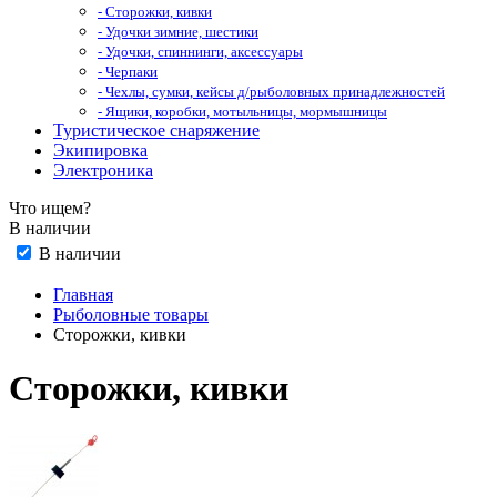
- Сторожки, кивки
- Удочки зимние, шестики
- Удочки, спиннинги, аксессуары
- Черпаки
- Чехлы, сумки, кейсы д/рыболовных принадлежностей
- Ящики, коробки, мотыльницы, мормышницы
Туристическое снаряжение
Экипировка
Электроника
Что ищем?
В наличии
В наличии
Главная
Рыболовные товары
Сторожки, кивки
Сторожки, кивки