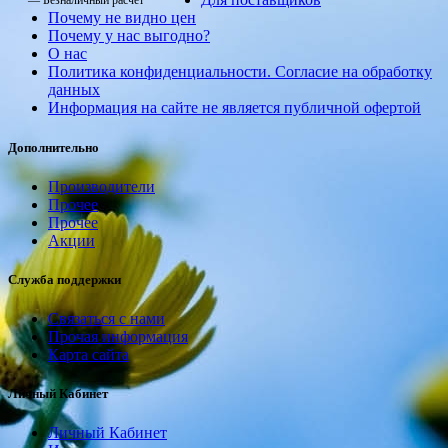
— Безналичный расчет
Почему не видно цен
Почему у нас выгодно?
О нас
Политика конфиденциальности. Согласие на обработку
данных
Информация на сайте не является публичной офертой
Дополнительно
Производители
Прочее
Прочее
Акции
Служба поддержки
Связаться с нами
Прочая информация
Карта сайта
Личный Кабинет
Личный Кабинет