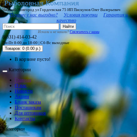
Нижний Новгород ул Гордеевская 75 ИП Пискунов Олег Валерьевич
Почему у нас выгодно?
Условия покупки
Гарантия и
качество
Найти
Искали и не нашли?
Свяжитесь с нами
8(831) 414-03-42
Пн-Пт 8-00 до 18-00 | Сб-Вс выходные
Товаров: 0 (0.00 р.)
В корзине пусто!
Категории
Главная
О нас
Новости
Акции
Бланк заказа
Постащикам
Для оптовиков
Контакты
Категории