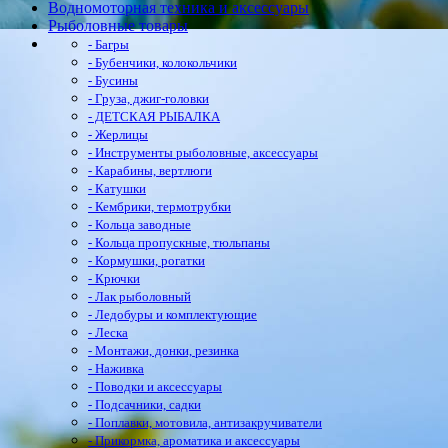
Водномоторная техника и аксессуары
Рыболовные товары
- Багры
- Бубенчики, колокольчики
- Бусины
- Груза, джиг-головки
- ДЕТСКАЯ РЫБАЛКА
- Жерлицы
- Инструменты рыболовные, аксессуары
- Карабины, вертлюги
- Катушки
- Кембрики, термотрубки
- Кольца заводные
- Кольца пропускные, тюльпаны
- Кормушки, рогатки
- Крючки
- Лак рыболовный
- Ледобуры и комплектующие
- Леска
- Монтажи, донки, резинка
- Наживка
- Поводки и аксессуары
- Подсачники, садки
- Поплавки, мотовила, антизакручиватели
- Прикормка, ароматика и аксессуары