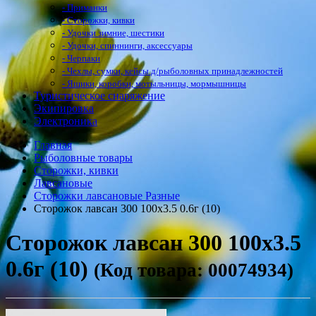
- Приманки
- Сторожки, кивки
- Удочки зимние, шестики
- Удочки, спиннинги, аксессуары
- Черпаки
- Чехлы, сумки, кейсы д/рыболовных принадлежностей
- Ящики, коробки, мотыльницы, мормышницы
Туристическое снаряжение
Экипировка
Электроника
Главная
Рыболовные товары
Сторожки, кивки
Лавсановые
Сторожки лавсановые Разные
Сторожок лавсан 300 100х3.5 0.6г (10)
Сторожок лавсан 300 100х3.5
0.6г (10)
(Код товара: 00074934)