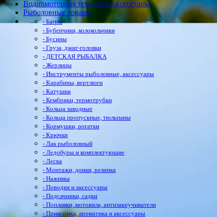
Водномоторная техника и аксессуары
Рыболовные товары
- Багры
- Бубенчики, колокольчики
- Бусины
- Груза, джиг-головки
- ДЕТСКАЯ РЫБАЛКА
- Жерлицы
- Инструменты рыболовные, аксессуары
- Карабины, вертлюги
- Катушки
- Кембрики, термотрубки
- Кольца заводные
- Кольца пропускные, тюльпаны
- Кормушки, рогатки
- Крючки
- Лак рыболовный
- Ледобуры и комплектующие
- Леска
- Монтажи, донки, резинка
- Наживка
- Поводки и аксессуары
- Подсачники, садки
- Поплавки, мотовила, антизакручиватели
- Прикормка, ароматика и аксессуары