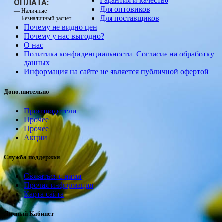
Гарантия и качество
ОПЛАТА:
Для оптовиков
— Наличные
Для поставщиков
— Безналичный расчет
Почему не видно цен
Почему у нас выгодно?
О нас
Политика конфиденциальности. Согласие на обработку
данных
Информация на сайте не является публичной офертой
Дополнительно
Производители
Прочее
Прочее
Акции
Служба поддержки
Связаться с нами
Прочая информация
Карта сайта
Личный Кабинет