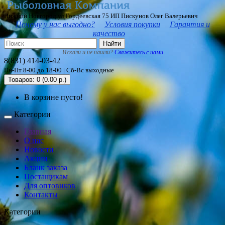
Нижний Новгород ул Гордеевская 75 ИП Пискунов Олег Валерьевич
Почему у нас выгодно?
Условия покупки
Гарантия и
качество
Найти
Искали и не нашли?
Свяжитесь с нами
8(831) 414-03-42
Пн-Пт 8-00 до 18-00 | Сб-Вс выходные
Товаров: 0 (0.00 р.)
В корзине пусто!
Категории
Главная
О нас
Новости
Акции
Бланк заказа
Постащикам
Для оптовиков
Контакты
Категории