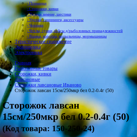
- Приманки
- Сторожки, кивки
- Удочки зимние, шестики
- Удочки, спиннинги, аксессуары
- Черпаки
- Чехлы, сумки, кейсы д/рыболовных принадлежностей
- Ящики, коробки, мотыльницы, мормышницы
Туристическое снаряжение
Экипировка
Электроника
Главная
Рыболовные товары
Сторожки, кивки
Лавсановые
Сторожки лавсановые Иваново
Сторожок лавсан 15см/250мкр бел 0.2-0.4г (50)
Сторожок лавсан
15см/250мкр бел 0.2-0.4г (50)
(Код товара: 150-250-24)