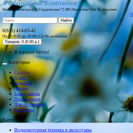
Нижний Новгород ул Гордеевская 75 ИП Пискунов Олег Валерьевич
П
Найти
8(831) 414-03-42
Пн-Пт 8-00 до 18-00 | Сб-Вс выходные
Товаров: 0 (0.00 р.)
В корзине пусто!
Категории
Главная
О нас
Новости
Акции
Бланк заказа
Постащикам
Для оптовиков
Контакты
Категории
Водномоторная техника и аксессуары