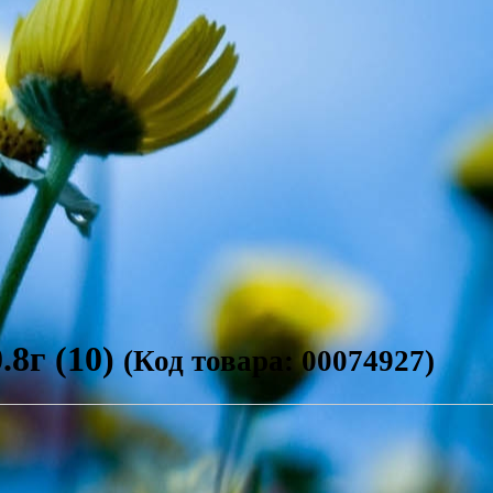
.8г (10)
(Код товара: 00074927)