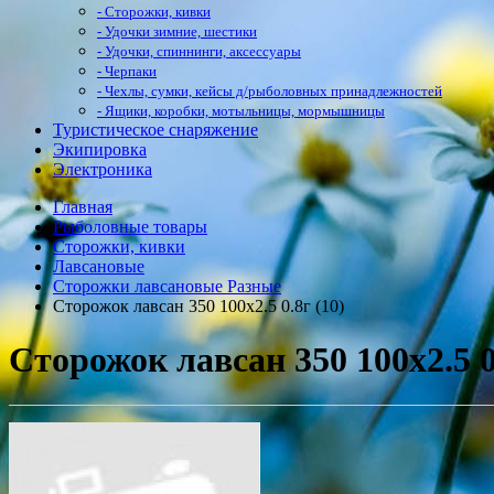
- Сторожки, кивки
- Удочки зимние, шестики
- Удочки, спиннинги, аксессуары
- Черпаки
- Чехлы, сумки, кейсы д/рыболовных принадлежностей
- Ящики, коробки, мотыльницы, мормышницы
Туристическое снаряжение
Экипировка
Электроника
Главная
Рыболовные товары
Сторожки, кивки
Лавсановые
Сторожки лавсановые Разные
Сторожок лавсан 350 100х2.5 0.8г (10)
Сторожок лавсан 350 100х2.5 0