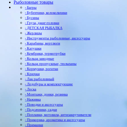
Рыболовные товары
- Багры
- Бубенчики, колокольчики
- Бусины
- Груза, джиг-головки
- ДЕТСКАЯ РЫБАЛКА
- Жерлицы
- Инструменты рыболовные, аксессуары
- Карабины, вертлюги
- Катушки
- Кембрики, термотрубки
- Кольца заводные
- Кольца пропускные, тюльпаны
- Кормушки, рогатки
- Крючки
- Лак рыболовный
- Ледобуры и комплектующие
- Леска
- Монтажи, донки, резинка
- Наживка
- Поводки и аксессуары
- Подсачники, садки
- Поплавки, мотовила, антизакручиватели
- Прикормка, ароматика и аксессуары
- Приманки