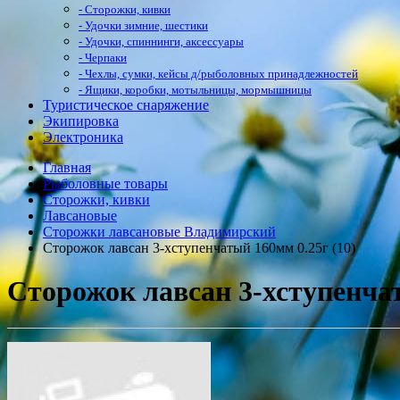
- Сторожки, кивки
- Удочки зимние, шестики
- Удочки, спиннинги, аксессуары
- Черпаки
- Чехлы, сумки, кейсы д/рыболовных принадлежностей
- Ящики, коробки, мотыльницы, мормышницы
Туристическое снаряжение
Экипировка
Электроника
Главная
Рыболовные товары
Сторожки, кивки
Лавсановые
Сторожки лавсановые Владимирский
Сторожок лавсан 3-хступенчатый 160мм 0.25г (10)
Сторожок лавсан 3-хступенчат