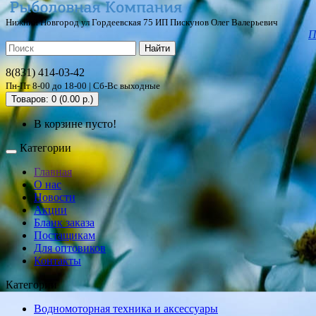
Нижний Новгород ул Гордеевская 75 ИП Пискунов Олег Валерьевич
П
Найти
8(831) 414-03-42
Пн-Пт 8-00 до 18-00 | Сб-Вс выходные
Товаров: 0 (0.00 р.)
В корзине пусто!
Категории
Главная
О нас
Новости
Акции
Бланк заказа
Постащикам
Для оптовиков
Контакты
Категории
Водномоторная техника и аксессуары