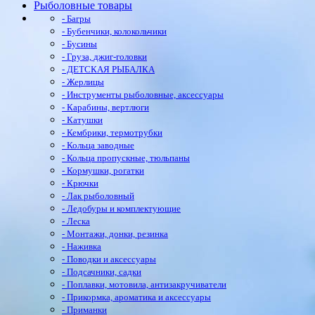
Рыболовные товары
- Багры
- Бубенчики, колокольчики
- Бусины
- Груза, джиг-головки
- ДЕТСКАЯ РЫБАЛКА
- Жерлицы
- Инструменты рыболовные, аксессуары
- Карабины, вертлюги
- Катушки
- Кембрики, термотрубки
- Кольца заводные
- Кольца пропускные, тюльпаны
- Кормушки, рогатки
- Крючки
- Лак рыболовный
- Ледобуры и комплектующие
- Леска
- Монтажи, донки, резинка
- Наживка
- Поводки и аксессуары
- Подсачники, садки
- Поплавки, мотовила, антизакручиватели
- Прикормка, ароматика и аксессуары
- Приманки