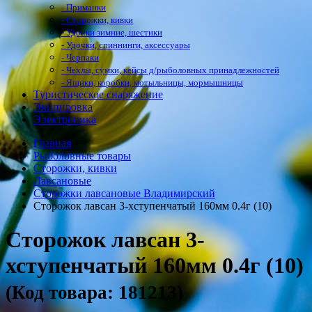
- Приманки
- Сторожки, кивки
- Удочки зимние, шестики
- Удочки, спиннинги, аксессуары
- Черпаки
- Чехлы, сумки, кейсы д/рыболовных принадлежностей
- Ящики, коробки, мотыльницы, мормышницы
Туристическое снаряжение
Экипировка
Электроника
Главная
Рыболовные товары
Сторожки, кивки
Лавсановые
Сторожки лавсановые Владимирский
Сторожок лавсан 3-хступенчатый 160мм 0.4г (10)
Сторожок лавсан 3-
хступенчатый 160мм 0.4г (10)
(Код товара: 181213)