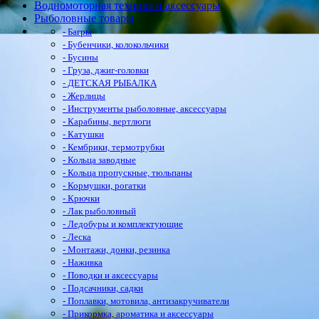
Водномоторная техника и аксессуары
Рыболовные товары
- Багры
- Бубенчики, колокольчики
- Бусины
- Груза, джиг-головки
- ДЕТСКАЯ РЫБАЛКА
- Жерлицы
- Инструменты рыболовные, аксессуары
- Карабины, вертлюги
- Катушки
- Кембрики, термотрубки
- Кольца заводные
- Кольца пропускные, тюльпаны
- Кормушки, рогатки
- Крючки
- Лак рыболовный
- Ледобуры и комплектующие
- Леска
- Монтажи, донки, резинка
- Наживка
- Поводки и аксессуары
- Подсачники, садки
- Поплавки, мотовила, антизакручиватели
- Прикормка, ароматика и аксессуары