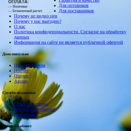
Гарантия и качество
ОПЛАТА:
Для оптовиков
— Наличные
Для поставщиков
— Безналичный расчет
Почему не видно цен
Почему у нас выгодно?
О нас
Политика конфиденциальности. Согласие на обработку
данных
Информация на сайте не является публичной офертой
Дополнительно
Производители
Прочее
Прочее
Акции
Служба поддержки
Связаться с нами
Прочая информация
Карта сайта
Личный Кабинет