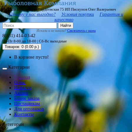
Нижний Новгород ул Гордеевская 75 ИП Пискунов Олег Валерьевич
Почему у нас выгодно?
Условия покупки
Гарантия и
качество
Найти
Искали и не нашли?
Свяжитесь с нами
8(831) 414-03-42
Пн-Пт 8-00 до 18-00 | Сб-Вс выходные
Товаров: 0 (0.00 р.)
В корзине пусто!
Категории
Главная
О нас
Новости
Акции
Бланк заказа
Постащикам
Для оптовиков
Контакты
Категории