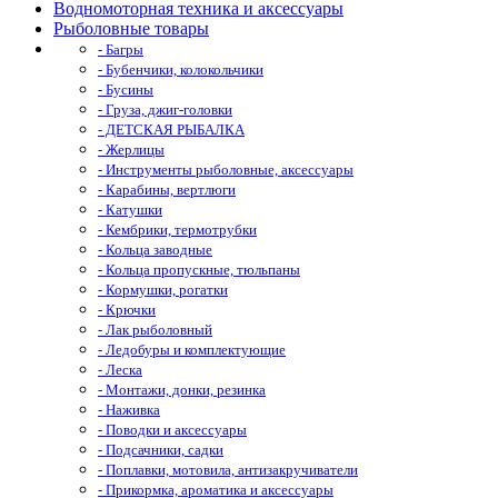
Водномоторная техника и аксессуары
Рыболовные товары
- Багры
- Бубенчики, колокольчики
- Бусины
- Груза, джиг-головки
- ДЕТСКАЯ РЫБАЛКА
- Жерлицы
- Инструменты рыболовные, аксессуары
- Карабины, вертлюги
- Катушки
- Кембрики, термотрубки
- Кольца заводные
- Кольца пропускные, тюльпаны
- Кормушки, рогатки
- Крючки
- Лак рыболовный
- Ледобуры и комплектующие
- Леска
- Монтажи, донки, резинка
- Наживка
- Поводки и аксессуары
- Подсачники, садки
- Поплавки, мотовила, антизакручиватели
- Прикормка, ароматика и аксессуары