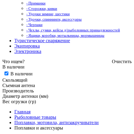
- Приманки
- Сторожки, кивки
- Удочки зимние, шестики
- Удочки, спиннинги, аксессуары
- Черпаки
- Чехлы, сумки, кейсы д/рыболовных принадлежностей
- Ящики, коробки, мотыльницы, мормышницы
Туристическое снаряжение
Экипировка
Электроника
Что ищем?
Очистить
В наличии
В наличии
Скользящий
Съемная антена
Производитель
Диаметр антенки (мм)
Вес огрузки (гр)
Главная
Рыболовные товары
Поплавки, мотовила, антизакручиватели
Поплавки и аксессуары