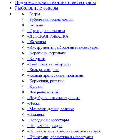
Водномоторная техника и аксессуары
Рыболовные товары
- Багры
- Бубенчики, колокольчики
- Бусины
- Груза, джиг-головки
- ДЕТСКАЯ РЫБАЛКА
- Жерлицы
- Инструменты рыболовные, аксессуары
- Карабины, вертлюги
- Катушки
- Кембрики, термотрубки
- Кольца заводные
- Кольца пропускные, тюльпаны
- Кормушки, рогатки
- Крючки
- Лак рыболовный
- Ледобуры и комплектующие
- Леска
- Монтажи, донки, резинка
- Наживка
- Поводки и аксессуары
- Подсачники, садки
- Поплавки, мотовила, антизакручиватели
- Прикормка, ароматика и аксессуары