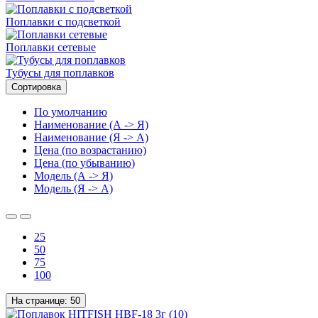
Поплавки с подсветкой
Поплавки сетевые
Тубусы для поплавков
Сортировка
По умолчанию
Наименование (А -> Я)
Наименование (Я -> А)
Цена (по возрастанию)
Цена (по убыванию)
Модель (А -> Я)
Модель (Я -> А)
25
50
75
100
На странице:
50