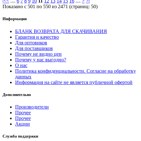
|<
<
....
6
7
8
9
10
11
12
13
14
15
16
....
>
>|
Показано с 501 по 550 из 2471 (страниц: 50)
Информация
БЛАНК ВОЗВРАТА ДЛЯ СКАЧИВАНИЯ
Гарантия и качество
Для оптовиков
Для поставщиков
Почему не видно цен
Почему у нас выгодно?
О нас
Политика конфиденциальности. Согласие на обработку
данных
Информация на сайте не является публичной офертой
Дополнительно
Производители
Прочее
Прочее
Акции
Служба поддержки