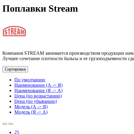
Поплавки Stream
Компания STREAM занимается производством продукции начина
Лучшее сочетание плотности бальсы и еe грузоподъемности с
Сортировка
По умолчанию
Наименование (А -> Я)
Наименование (Я -> А)
Цена (по возрастанию)
Цена (по убыванию)
Модель (А -> Я)
Модель (Я -> А)
25