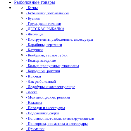
Рыболовные товары
- Багры
- Бубенчики, колокольчики
- Бусины
- Груза, джиг-головки
- ДЕТСКАЯ РЫБАЛКА
- Жерлицы
- Инструменты рыболовные, аксессуары
- Карабины, вертлюги
- Катушки
- Кембрики, термотрубки
- Кольца заводные
- Кольца пропускные, тюльпаны
- Кормушки, рогатки
- Крючки
- Лак рыболовный
- Ледобуры и комплектующие
- Леска
- Монтажи, донки, резинка
- Наживка
- Поводки и аксессуары
- Подсачники, садки
- Поплавки, мотовила, антизакручиватели
- Прикормка, ароматика и аксессуары
- Приманки