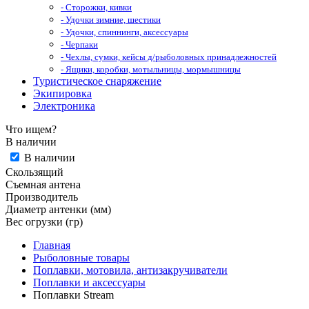
- Сторожки, кивки
- Удочки зимние, шестики
- Удочки, спиннинги, аксессуары
- Черпаки
- Чехлы, сумки, кейсы д/рыболовных принадлежностей
- Ящики, коробки, мотыльницы, мормышницы
Туристическое снаряжение
Экипировка
Электроника
Что ищем?
В наличии
В наличии
Скользящий
Съемная антена
Производитель
Диаметр антенки (мм)
Вес огрузки (гр)
Главная
Рыболовные товары
Поплавки, мотовила, антизакручиватели
Поплавки и аксессуары
Поплавки Stream