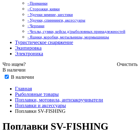
- Приманки
- Сторожки, кивки
- Удочки зимние, шестики
- Удочки, спиннинги, аксессуары
- Черпаки
- Чехлы, сумки, кейсы д/рыболовных принадлежностей
- Ящики, коробки, мотыльницы, мормышницы
Туристическое снаряжение
Экипировка
Электроника
Что ищем?
Очистить
В наличии
В наличии
Главная
Рыболовные товары
Поплавки, мотовила, антизакручиватели
Поплавки и аксессуары
Поплавки SV-FISHING
Поплавки SV-FISHING