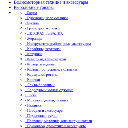
Водномоторная техника и аксессуары
Рыболовные товары
- Багры
- Бубенчики, колокольчики
- Бусины
- Груза, джиг-головки
- ДЕТСКАЯ РЫБАЛКА
- Жерлицы
- Инструменты рыболовные, аксессуары
- Карабины, вертлюги
- Катушки
- Кембрики, термотрубки
- Кольца заводные
- Кольца пропускные, тюльпаны
- Кормушки, рогатки
- Крючки
- Лак рыболовный
- Ледобуры и комплектующие
- Леска
- Монтажи, донки, резинка
- Наживка
- Поводки и аксессуары
- Подсачники, садки
- Поплавки, мотовила, антизакручиватели
- Прикормка, ароматика и аксессуары