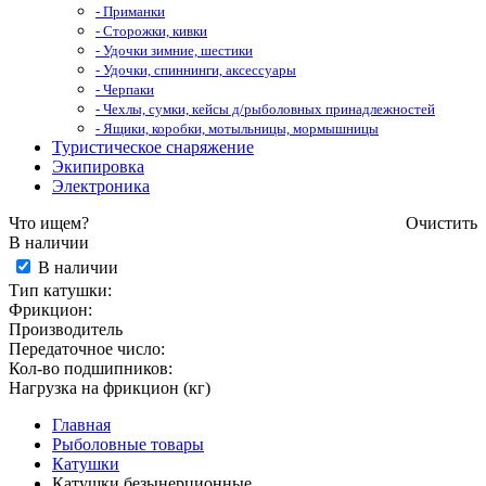
- Приманки
- Сторожки, кивки
- Удочки зимние, шестики
- Удочки, спиннинги, аксессуары
- Черпаки
- Чехлы, сумки, кейсы д/рыболовных принадлежностей
- Ящики, коробки, мотыльницы, мормышницы
Туристическое снаряжение
Экипировка
Электроника
Что ищем?
Очистить
В наличии
В наличии
Тип катушки:
Фрикцион:
Производитель
Передаточное число:
Кол-во подшипников:
Нагрузка на фрикцион (кг)
Главная
Рыболовные товары
Катушки
Катушки безынерционные