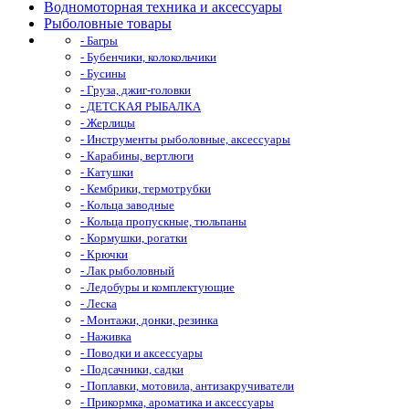
Водномоторная техника и аксессуары
Рыболовные товары
- Багры
- Бубенчики, колокольчики
- Бусины
- Груза, джиг-головки
- ДЕТСКАЯ РЫБАЛКА
- Жерлицы
- Инструменты рыболовные, аксессуары
- Карабины, вертлюги
- Катушки
- Кембрики, термотрубки
- Кольца заводные
- Кольца пропускные, тюльпаны
- Кормушки, рогатки
- Крючки
- Лак рыболовный
- Ледобуры и комплектующие
- Леска
- Монтажи, донки, резинка
- Наживка
- Поводки и аксессуары
- Подсачники, садки
- Поплавки, мотовила, антизакручиватели
- Прикормка, ароматика и аксессуары