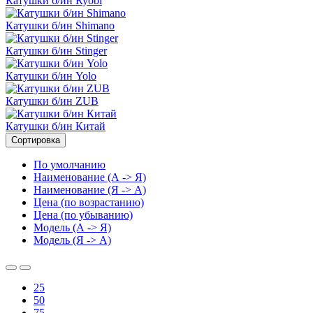
Катушки б/ин Ryobi
Катушки б/ин Shimano
Катушки б/ин Stinger
Катушки б/ин Yolo
Катушки б/ин ZUB
Катушки б/ин Китай
Сортировка
По умолчанию
Наименование (А -> Я)
Наименование (Я -> А)
Цена (по возрастанию)
Цена (по убыванию)
Модель (А -> Я)
Модель (Я -> А)
25
50
75