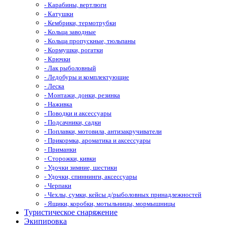
- Карабины, вертлюги
- Катушки
- Кембрики, термотрубки
- Кольца заводные
- Кольца пропускные, тюльпаны
- Кормушки, рогатки
- Крючки
- Лак рыболовный
- Ледобуры и комплектующие
- Леска
- Монтажи, донки, резинка
- Наживка
- Поводки и аксессуары
- Подсачники, садки
- Поплавки, мотовила, антизакручиватели
- Прикормка, ароматика и аксессуары
- Приманки
- Сторожки, кивки
- Удочки зимние, шестики
- Удочки, спиннинги, аксессуары
- Черпаки
- Чехлы, сумки, кейсы д/рыболовных принадлежностей
- Ящики, коробки, мотыльницы, мормышницы
Туристическое снаряжение
Экипировка