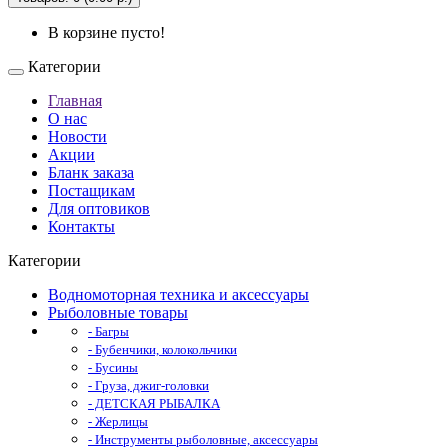
В корзине пусто!
Категории
Главная
О нас
Новости
Акции
Бланк заказа
Постащикам
Для оптовиков
Контакты
Категории
Водномоторная техника и аксессуары
Рыболовные товары
- Багры
- Бубенчики, колокольчики
- Бусины
- Груза, джиг-головки
- ДЕТСКАЯ РЫБАЛКА
- Жерлицы
- Инструменты рыболовные, аксессуары