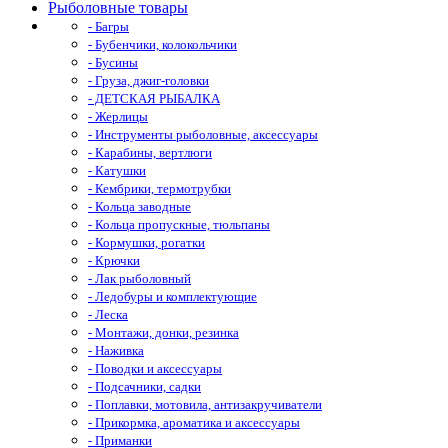
Рыболовные товары
- Багры
- Бубенчики, колокольчики
- Бусины
- Груза, джиг-головки
- ДЕТСКАЯ РЫБАЛКА
- Жерлицы
- Инструменты рыболовные, аксессуары
- Карабины, вертлюги
- Катушки
- Кембрики, термотрубки
- Кольца заводные
- Кольца пропускные, тюльпаны
- Кормушки, рогатки
- Крючки
- Лак рыболовный
- Ледобуры и комплектующие
- Леска
- Монтажи, донки, резинка
- Наживка
- Поводки и аксессуары
- Подсачники, садки
- Поплавки, мотовила, антизакручиватели
- Прикормка, ароматика и аксессуары
- Приманки