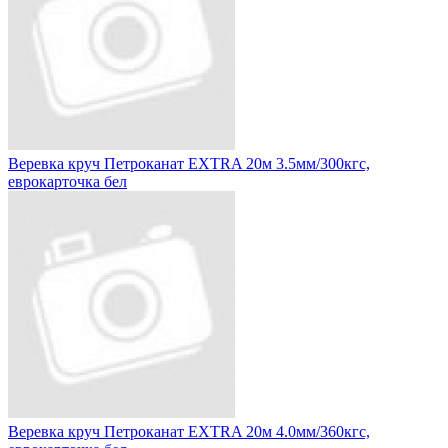
Веревка круч Петроканат EXTRA 20м 3.5мм/300кгс,
еврокарточка бел
Веревка круч Петроканат EXTRA 20м 4.0мм/360кгс,