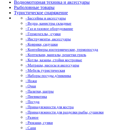
Водномоторная техника и аксессуары
Рыболовные товары
Туристическое снаряжение
- Бассейны и аксессуары
- Ведра, канистры складные
- Газ и газовое оборудование
- Гермочехлы, -сумки
- Инструменты, аксессуары
- Коврики, сидушки
- Контейнеры изотермические, термопосуда
- Коптильни, мангалы, решетки гриль
- Котлы, казаны, стойки костровые
- Матрацы, насосы и аксессуары
- Мебель туристическая
- Наборы посуды д/пикника
- Ножи
- Очки
- Палатки, шатры
- Пневматика
- Посуда
- Принадлежности для костра
- Принадлежности для разделки рыбы, сушилки
- Разное
- Рюкзаки, сумки
- Сани