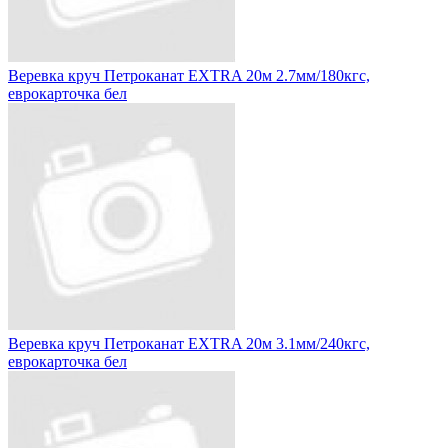
Веревка круч Петроканат EXTRA 20м 2.7мм/180кгс,
еврокарточка бел
Веревка круч Петроканат EXTRA 20м 3.1мм/240кгс,
еврокарточка бел