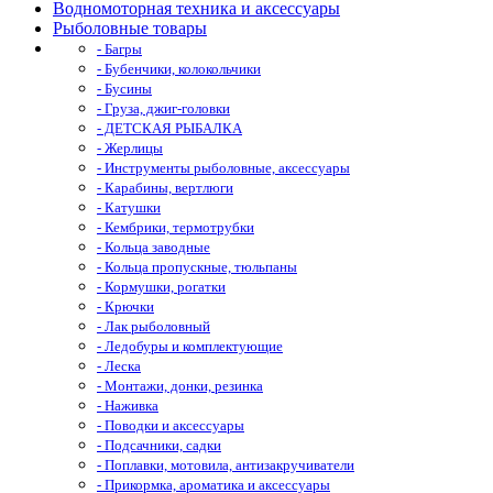
Водномоторная техника и аксессуары
Рыболовные товары
- Багры
- Бубенчики, колокольчики
- Бусины
- Груза, джиг-головки
- ДЕТСКАЯ РЫБАЛКА
- Жерлицы
- Инструменты рыболовные, аксессуары
- Карабины, вертлюги
- Катушки
- Кембрики, термотрубки
- Кольца заводные
- Кольца пропускные, тюльпаны
- Кормушки, рогатки
- Крючки
- Лак рыболовный
- Ледобуры и комплектующие
- Леска
- Монтажи, донки, резинка
- Наживка
- Поводки и аксессуары
- Подсачники, садки
- Поплавки, мотовила, антизакручиватели
- Прикормка, ароматика и аксессуары