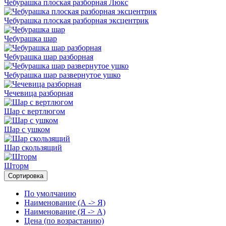
Чебурашка плоская разборная Люкс
Чебурашка плоская разборная эксцентрик
Чебурашка шар
Чебурашка шар разборная
Чебурашка шар развернутое ушко
Чечевица разборная
Шар с вертлюгом
Шар с ушком
Шар скользящий
Шторм
Сортировка
По умолчанию
Наименование (А -> Я)
Наименование (Я -> А)
Цена (по возрастанию)