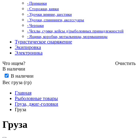
- Приманки
- Сторожки, кивки
- Удочки зимние, шестики
- Удочки, спиннинги, аксессуары
- Черпаки
- Чехлы, сумки, кейсы д/рыболовных принадлежностей
- Ящики, коробки, мотыльницы, мормышницы
Туристическое снаряжение
Экипировка
Электроника
Что ищем?
Очистить
В наличии
В наличии
Вес груза (гр)
Главная
Рыболовные товары
Груза, джиг-головки
Груза
Груза