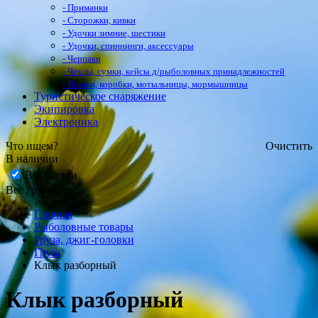
- Приманки
- Сторожки, кивки
- Удочки зимние, шестики
- Удочки, спиннинги, аксессуары
- Черпаки
- Чехлы, сумки, кейсы д/рыболовных принадлежностей
- Ящики, коробки, мотыльницы, мормышницы
Туристическое снаряжение
Экипировка
Электроника
Что ищем?
Очистить
В наличии
В наличии
Вес груза (гр)
Главная
Рыболовные товары
Груза, джиг-головки
Груза
Клык разборный
Клык разборный