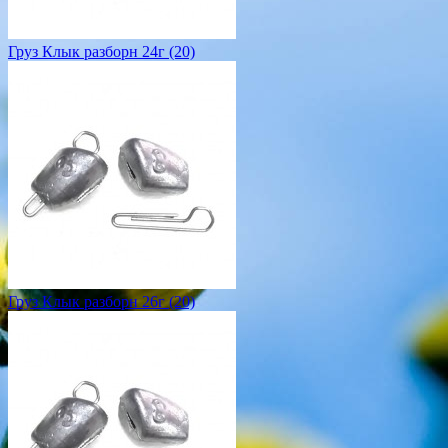
Груз Клык разборн 24г (20)
Груз Клык разборн 26г (20)