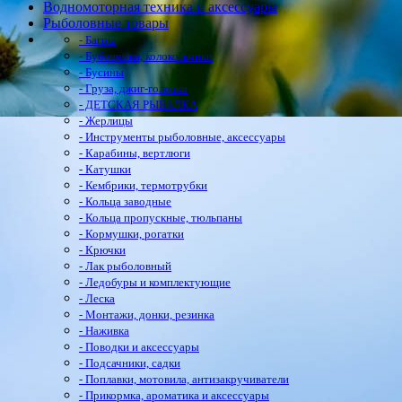
Водномоторная техника и аксессуары
Рыболовные товары
- Багры
- Бубенчики, колокольчики
- Бусины
- Груза, джиг-головки
- ДЕТСКАЯ РЫБАЛКА
- Жерлицы
- Инструменты рыболовные, аксессуары
- Карабины, вертлюги
- Катушки
- Кембрики, термотрубки
- Кольца заводные
- Кольца пропускные, тюльпаны
- Кормушки, рогатки
- Крючки
- Лак рыболовный
- Ледобуры и комплектующие
- Леска
- Монтажи, донки, резинка
- Наживка
- Поводки и аксессуары
- Подсачники, садки
- Поплавки, мотовила, антизакручиватели
- Прикормка, ароматика и аксессуары