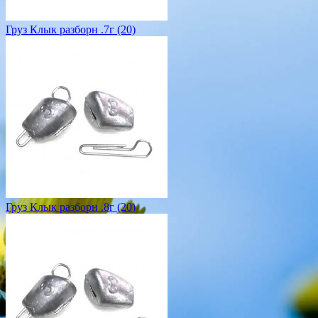
Груз Клык разборн .7г (20)
Груз Клык разборн .8г (20)