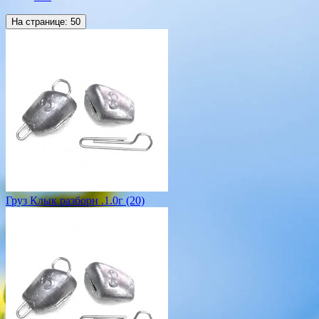
На странице:
50
Груз Клык разборн .1.0г (20)