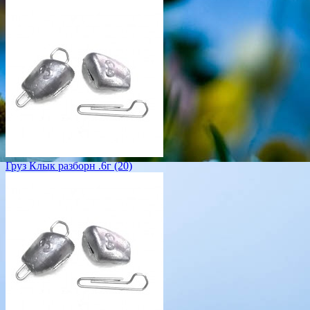
Груз Клык разборн .6г (20)