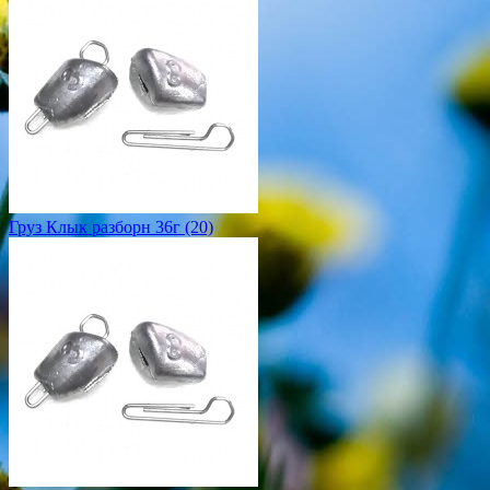
Груз Клык разборн 36г (20)