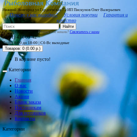
Нижний Новгород ул Гордеевская 75 ИП Пискунов Олег Валерьевич
Почему у нас выгодно?
Условия покупки
Гарантия и
качество
Найти
Искали и не нашли?
Свяжитесь с нами
8(831) 414-03-42
Пн-Пт 8-00 до 18-00 | Сб-Вс выходные
Товаров: 0 (0.00 р.)
В корзине пусто!
Категории
Главная
О нас
Новости
Акции
Бланк заказа
Постащикам
Для оптовиков
Контакты
Категории