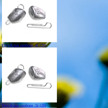
Груз Клык разборн .4г (20)
Груз Клык разборн .5г (20)