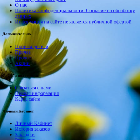
О нас
Политика конфиденциальности. Согласие на обработку
данных
Информация на сайте не является публичной офертой
Дополнительно
Производители
Прочее
Прочее
Акции
Служба поддержки
Связаться с нами
Прочая информация
Карта сайта
Личный Кабинет
Личный Кабинет
История заказов
Закладки