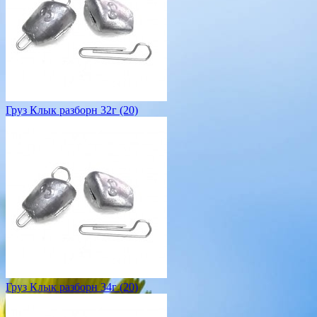
Груз Клык разборн 32г (20)
Груз Клык разборн 34г (20)