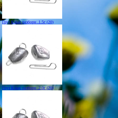
Груз Клык разборн .1.5г (20)
Груз Клык разборн .2.0г (20)