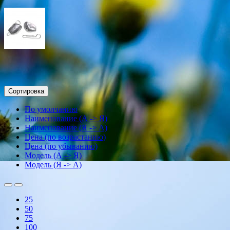
Сортировка
По умолчанию
Наименование (А -> Я)
Наименование (Я -> А)
Цена (по возрастанию)
Цена (по убыванию)
Модель (А -> Я)
Модель (Я -> А)
25
50
75
100