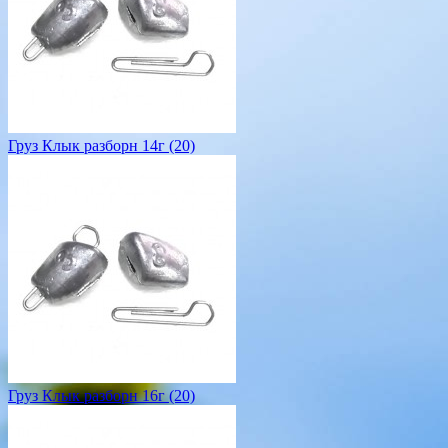
Груз Клык разборн 14г (20)
Груз Клык разборн 16г (20)