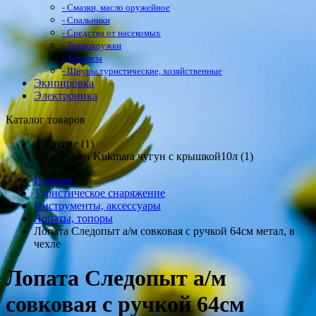
- Смазки, масло оружейное
- Спальники
- Средства от насекомых
- Термокружки
- Термосы
- Шнуры туристические, хозяйственные
Экипировка
Электроника
Каталог товаров
+
Другие
(1)
Казан Kukmara чугун с крышкой10л (1)
Главная
Туристическое снаряжение
Инструменты, аксессуары
Лопаты, топоры
Лопата Следопыт а/м совковая с ручкой 64см метал, в
чехле
Лопата Следопыт а/м
совковая с ручкой 64см