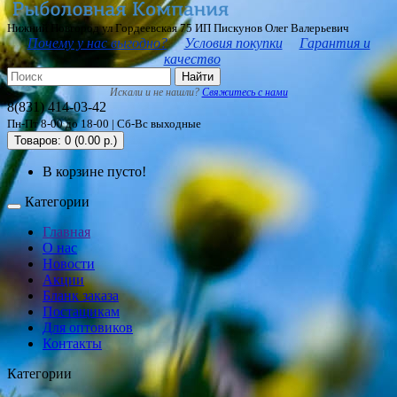
Нижний Новгород ул Гордеевская 75 ИП Пискунов Олег Валерьевич
Почему у нас выгодно?
Условия покупки
Гарантия и
качество
Найти
Искали и не нашли?
Свяжитесь с нами
8(831) 414-03-42
Пн-Пт 8-00 до 18-00 | Сб-Вс выходные
Товаров: 0 (0.00 р.)
В корзине пусто!
Категории
Главная
О нас
Новости
Акции
Бланк заказа
Постащикам
Для оптовиков
Контакты
Категории