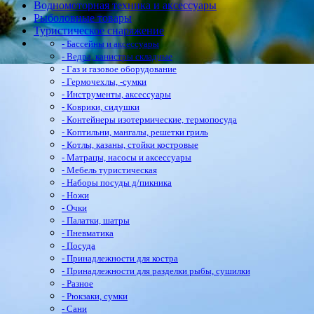
Водномоторная техника и аксессуары
Рыболовные товары
Туристическое снаряжение
- Бассейны и аксессуары
- Ведра, канистры складные
- Газ и газовое оборудование
- Гермочехлы, -сумки
- Инструменты, аксессуары
- Коврики, сидушки
- Контейнеры изотермические, термопосуда
- Коптильни, мангалы, решетки гриль
- Котлы, казаны, стойки костровые
- Матрацы, насосы и аксессуары
- Мебель туристическая
- Наборы посуды д/пикника
- Ножи
- Очки
- Палатки, шатры
- Пневматика
- Посуда
- Принадлежности для костра
- Принадлежности для разделки рыбы, сушилки
- Разное
- Рюкзаки, сумки
- Сани