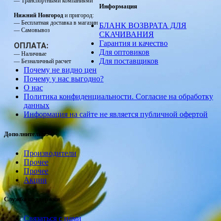
— Транспортными компаниями
Информация
Нижний Новгород
и пригород:
— Бесплатная доставка в магазин
БЛАНК ВОЗВРАТА ДЛЯ
— Самовывоз
СКАЧИВАНИЯ
Гарантия и качество
ОПЛАТА:
Для оптовиков
— Наличные
Для поставщиков
— Безналичный расчет
Почему не видно цен
Почему у нас выгодно?
О нас
Политика конфиденциальности. Согласие на обработку
данных
Информация на сайте не является публичной офертой
Дополнительно
Производители
Прочее
Прочее
Акции
Служба поддержки
Связаться с нами