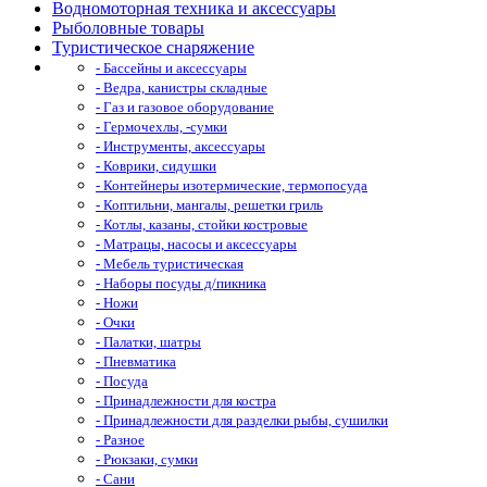
Водномоторная техника и аксессуары
Рыболовные товары
Туристическое снаряжение
- Бассейны и аксессуары
- Ведра, канистры складные
- Газ и газовое оборудование
- Гермочехлы, -сумки
- Инструменты, аксессуары
- Коврики, сидушки
- Контейнеры изотермические, термопосуда
- Коптильни, мангалы, решетки гриль
- Котлы, казаны, стойки костровые
- Матрацы, насосы и аксессуары
- Мебель туристическая
- Наборы посуды д/пикника
- Ножи
- Очки
- Палатки, шатры
- Пневматика
- Посуда
- Принадлежности для костра
- Принадлежности для разделки рыбы, сушилки
- Разное
- Рюкзаки, сумки
- Сани