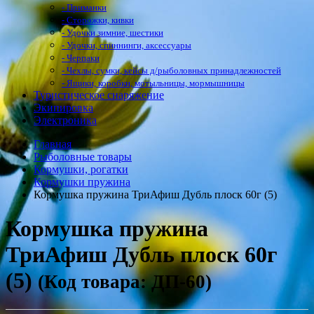
- Приманки
- Сторожки, кивки
- Удочки зимние, шестики
- Удочки, спиннинги, аксессуары
- Черпаки
- Чехлы, сумки, кейсы д/рыболовных принадлежностей
- Ящики, коробки, мотыльницы, мормышницы
Туристическое снаряжение
Экипировка
Электроника
Главная
Рыболовные товары
Кормушки, рогатки
Кормушки пружина
Кормушка пружина ТриАфиш Дубль плоск 60г (5)
Кормушка пружина
ТриАфиш Дубль плоск 60г
(5)
(Код товара: ДП-60)