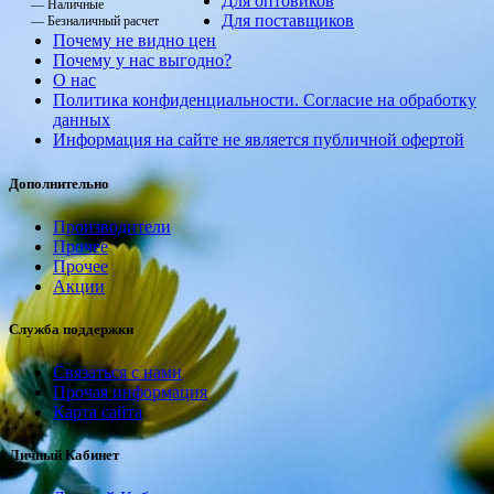
Для оптовиков
— Наличные
Для поставщиков
— Безналичный расчет
Почему не видно цен
Почему у нас выгодно?
О нас
Политика конфиденциальности. Согласие на обработку
данных
Информация на сайте не является публичной офертой
Дополнительно
Производители
Прочее
Прочее
Акции
Служба поддержки
Связаться с нами
Прочая информация
Карта сайта
Личный Кабинет