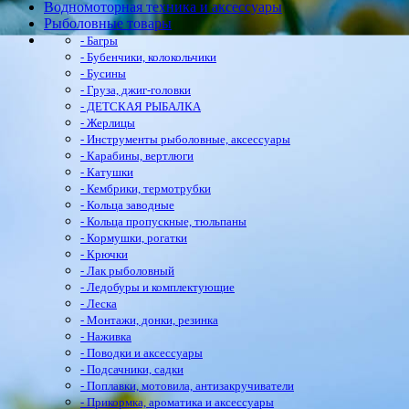
Водномоторная техника и аксессуары
Рыболовные товары
- Багры
- Бубенчики, колокольчики
- Бусины
- Груза, джиг-головки
- ДЕТСКАЯ РЫБАЛКА
- Жерлицы
- Инструменты рыболовные, аксессуары
- Карабины, вертлюги
- Катушки
- Кембрики, термотрубки
- Кольца заводные
- Кольца пропускные, тюльпаны
- Кормушки, рогатки
- Крючки
- Лак рыболовный
- Ледобуры и комплектующие
- Леска
- Монтажи, донки, резинка
- Наживка
- Поводки и аксессуары
- Подсачники, садки
- Поплавки, мотовила, антизакручиватели
- Прикормка, ароматика и аксессуары