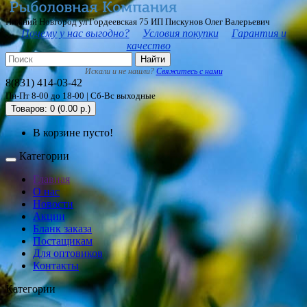
Нижний Новгород ул Гордеевская 75 ИП Пискунов Олег Валерьевич
Почему у нас выгодно?
Условия покупки
Гарантия и
качество
Найти
Искали и не нашли?
Свяжитесь с нами
8(831) 414-03-42
Пн-Пт 8-00 до 18-00 | Сб-Вс выходные
Товаров: 0 (0.00 р.)
В корзине пусто!
Категории
Главная
О нас
Новости
Акции
Бланк заказа
Постащикам
Для оптовиков
Контакты
Категории