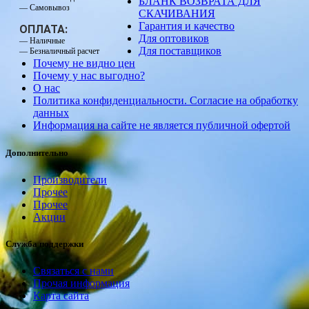
БЛАНК ВОЗВРАТА ДЛЯ
— Самовывоз
СКАЧИВАНИЯ
Гарантия и качество
ОПЛАТА:
Для оптовиков
— Наличные
Для поставщиков
— Безналичный расчет
Почему не видно цен
Почему у нас выгодно?
О нас
Политика конфиденциальности. Согласие на обработку
данных
Информация на сайте не является публичной офертой
Дополнительно
Производители
Прочее
Прочее
Акции
Служба поддержки
Связаться с нами
Прочая информация
Карта сайта