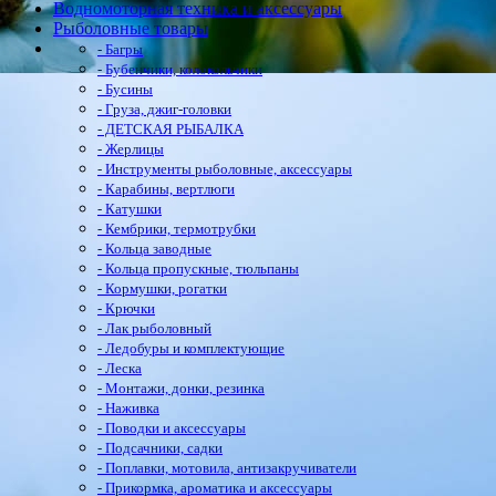
Водномоторная техника и аксессуары
Рыболовные товары
- Багры
- Бубенчики, колокольчики
- Бусины
- Груза, джиг-головки
- ДЕТСКАЯ РЫБАЛКА
- Жерлицы
- Инструменты рыболовные, аксессуары
- Карабины, вертлюги
- Катушки
- Кембрики, термотрубки
- Кольца заводные
- Кольца пропускные, тюльпаны
- Кормушки, рогатки
- Крючки
- Лак рыболовный
- Ледобуры и комплектующие
- Леска
- Монтажи, донки, резинка
- Наживка
- Поводки и аксессуары
- Подсачники, садки
- Поплавки, мотовила, антизакручиватели
- Прикормка, ароматика и аксессуары