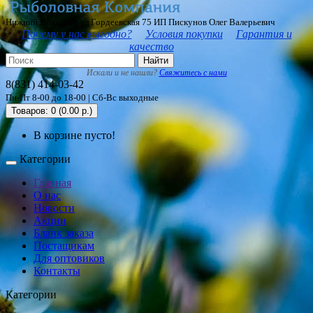
Нижний Новгород ул Гордеевская 75 ИП Пискунов Олег Валерьевич
Почему у нас выгодно?
Условия покупки
Гарантия и
качество
Найти
Искали и не нашли?
Свяжитесь с нами
8(831) 414-03-42
Пн-Пт 8-00 до 18-00 | Сб-Вс выходные
Товаров: 0 (0.00 р.)
В корзине пусто!
Категории
Главная
О нас
Новости
Акции
Бланк заказа
Постащикам
Для оптовиков
Контакты
Категории