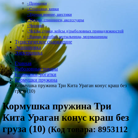
- Приманки
- Сторожки, кивки
- Удочки зимние, шестики
- Удочки, спиннинги, аксессуары
- Черпаки
- Чехлы, сумки, кейсы д/рыболовных принадлежностей
- Ящики, коробки, мотыльницы, мормышницы
Туристическое снаряжение
Экипировка
Электроника
Главная
Рыболовные товары
Кормушки, рогатки
Кормушки пружина
Кормушка пружина Три Кита Ураган конус краш без
груза (10)
Кормушка пружина Три
Кита Ураган конус краш без
груза (10)
(Код товара: 8953112