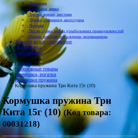
- Приманки
- Сторожки, кивки
- Удочки зимние, шестики
- Удочки, спиннинги, аксессуары
- Черпаки
- Чехлы, сумки, кейсы д/рыболовных принадлежностей
- Ящики, коробки, мотыльницы, мормышницы
Туристическое снаряжение
Экипировка
Электроника
Главная
Рыболовные товары
Кормушки, рогатки
Кормушки пружина
Кормушка пружина Три Кита 15г (10)
Кормушка пружина Три
Кита 15г (10)
(Код товара:
00031218)