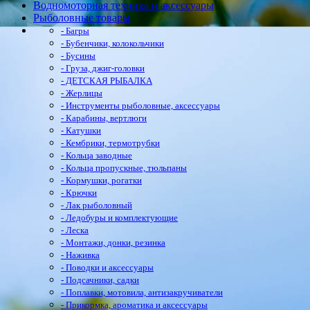
Водномоторная техника и аксессуары
Рыболовные товары
- Багры
- Бубенчики, колокольчики
- Бусины
- Груза, джиг-головки
- ДЕТСКАЯ РЫБАЛКА
- Жерлицы
- Инструменты рыболовные, аксессуары
- Карабины, вертлюги
- Катушки
- Кембрики, термотрубки
- Кольца заводные
- Кольца пропускные, тюльпаны
- Кормушки, рогатки
- Крючки
- Лак рыболовный
- Ледобуры и комплектующие
- Леска
- Монтажи, донки, резинка
- Наживка
- Поводки и аксессуары
- Подсачники, садки
- Поплавки, мотовила, антизакручиватели
- Прикормка, ароматика и аксессуары