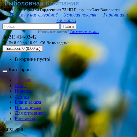
Нижний Новгород ул Гордеевская 75 ИП Пискунов Олег Валерьевич
Почему у нас выгодно?
Условия покупки
Гарантия и
качество
Найти
Искали и не нашли?
Свяжитесь с нами
8(831) 414-03-42
Пн-Пт 8-00 до 18-00 | Сб-Вс выходные
Товаров: 0 (0.00 р.)
В корзине пусто!
Категории
Главная
О нас
Новости
Акции
Бланк заказа
Постащикам
Для оптовиков
Контакты
Категории