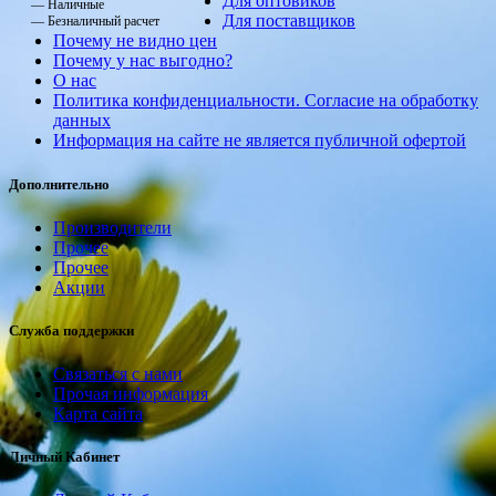
Для оптовиков
— Наличные
Для поставщиков
— Безналичный расчет
Почему не видно цен
Почему у нас выгодно?
О нас
Политика конфиденциальности. Согласие на обработку
данных
Информация на сайте не является публичной офертой
Дополнительно
Производители
Прочее
Прочее
Акции
Служба поддержки
Связаться с нами
Прочая информация
Карта сайта
Личный Кабинет