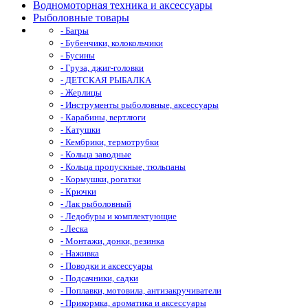
Водномоторная техника и аксессуары
Рыболовные товары
- Багры
- Бубенчики, колокольчики
- Бусины
- Груза, джиг-головки
- ДЕТСКАЯ РЫБАЛКА
- Жерлицы
- Инструменты рыболовные, аксессуары
- Карабины, вертлюги
- Катушки
- Кембрики, термотрубки
- Кольца заводные
- Кольца пропускные, тюльпаны
- Кормушки, рогатки
- Крючки
- Лак рыболовный
- Ледобуры и комплектующие
- Леска
- Монтажи, донки, резинка
- Наживка
- Поводки и аксессуары
- Подсачники, садки
- Поплавки, мотовила, антизакручиватели
- Прикормка, ароматика и аксессуары