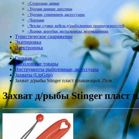
- Сторожки, кивки
- Удочки зимние, шестики
- Удочки, спиннинги, аксессуары
- Черпаки
- Чехлы, сумки, кейсы д/рыболовных принадлежностей
- Ящики, коробки, мотыльницы, мормышницы
Туристическое снаряжение
Экипировка
Электроника
Главная
Рыболовные товары
Инструменты рыболовные, аксессуары
Захваты (LipGrip)
Захват д/рыбы Stinger пласт плавающий 25см
Захват д/рыбы Stinger пласт