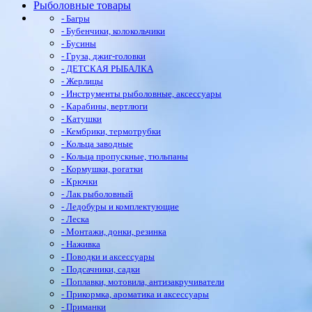
Рыболовные товары
- Багры
- Бубенчики, колокольчики
- Бусины
- Груза, джиг-головки
- ДЕТСКАЯ РЫБАЛКА
- Жерлицы
- Инструменты рыболовные, аксессуары
- Карабины, вертлюги
- Катушки
- Кембрики, термотрубки
- Кольца заводные
- Кольца пропускные, тюльпаны
- Кормушки, рогатки
- Крючки
- Лак рыболовный
- Ледобуры и комплектующие
- Леска
- Монтажи, донки, резинка
- Наживка
- Поводки и аксессуары
- Подсачники, садки
- Поплавки, мотовила, антизакручиватели
- Прикормка, ароматика и аксессуары
- Приманки