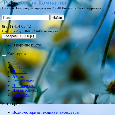
Нижний Новгород ул Гордеевская 75 ИП Пискунов Олег Валерьевич
П
Найти
8(831) 414-03-42
Пн-Пт 8-00 до 18-00 | Сб-Вс выходные
Товаров: 0 (0.00 р.)
В корзине пусто!
Категории
Главная
О нас
Новости
Акции
Бланк заказа
Постащикам
Для оптовиков
Контакты
Категории
Водномоторная техника и аксессуары