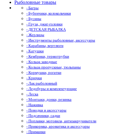
Рыболовные товары
- Багры
- Бубенчики, колокольчики
- Бусины
- Груза, джиг-головки
- ДЕТСКАЯ РЫБАЛКА
- Жерлицы
- Инструменты рыболовные, аксессуары
- Карабины, вертлюги
- Катушки
- Кембрики, термотрубки
- Кольца заводные
- Кольца пропускные, тюльпаны
- Кормушки, рогатки
- Крючки
- Лак рыболовный
- Ледобуры и комплектующие
- Леска
- Монтажи, донки, резинка
- Наживка
- Поводки и аксессуары
- Подсачники, садки
- Поплавки, мотовила, антизакручиватели
- Прикормка, ароматика и аксессуары
- Приманки