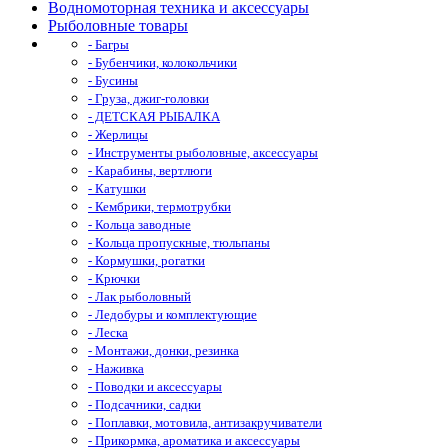
Водномоторная техника и аксессуары
Рыболовные товары
- Багры
- Бубенчики, колокольчики
- Бусины
- Груза, джиг-головки
- ДЕТСКАЯ РЫБАЛКА
- Жерлицы
- Инструменты рыболовные, аксессуары
- Карабины, вертлюги
- Катушки
- Кембрики, термотрубки
- Кольца заводные
- Кольца пропускные, тюльпаны
- Кормушки, рогатки
- Крючки
- Лак рыболовный
- Ледобуры и комплектующие
- Леска
- Монтажи, донки, резинка
- Наживка
- Поводки и аксессуары
- Подсачники, садки
- Поплавки, мотовила, антизакручиватели
- Прикормка, ароматика и аксессуары