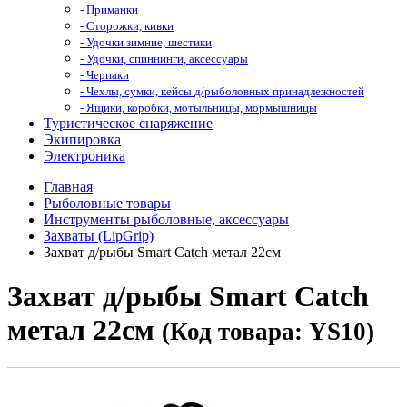
- Приманки
- Сторожки, кивки
- Удочки зимние, шестики
- Удочки, спиннинги, аксессуары
- Черпаки
- Чехлы, сумки, кейсы д/рыболовных принадлежностей
- Ящики, коробки, мотыльницы, мормышницы
Туристическое снаряжение
Экипировка
Электроника
Главная
Рыболовные товары
Инструменты рыболовные, аксессуары
Захваты (LipGrip)
Захват д/рыбы Smart Catch метал 22см
Захват д/рыбы Smart Catch
метал 22см
(Код товара: YS10)