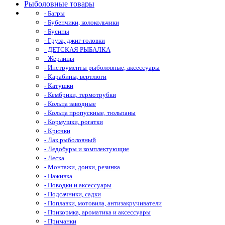
Рыболовные товары
- Багры
- Бубенчики, колокольчики
- Бусины
- Груза, джиг-головки
- ДЕТСКАЯ РЫБАЛКА
- Жерлицы
- Инструменты рыболовные, аксессуары
- Карабины, вертлюги
- Катушки
- Кембрики, термотрубки
- Кольца заводные
- Кольца пропускные, тюльпаны
- Кормушки, рогатки
- Крючки
- Лак рыболовный
- Ледобуры и комплектующие
- Леска
- Монтажи, донки, резинка
- Наживка
- Поводки и аксессуары
- Подсачники, садки
- Поплавки, мотовила, антизакручиватели
- Прикормка, ароматика и аксессуары
- Приманки