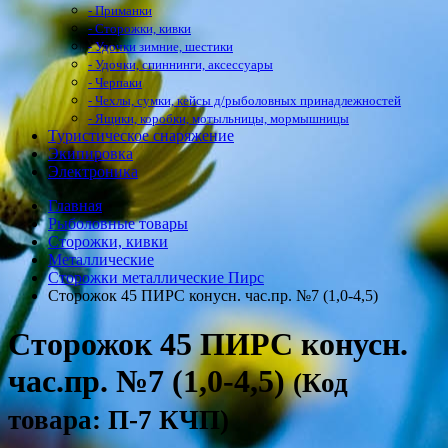
- Приманки
- Сторожки, кивки
- Удочки зимние, шестики
- Удочки, спиннинги, аксессуары
- Черпаки
- Чехлы, сумки, кейсы д/рыболовных принадлежностей
- Ящики, коробки, мотыльницы, мормышницы
Туристическое снаряжение
Экипировка
Электроника
Главная
Рыболовные товары
Сторожки, кивки
Металлические
Сторожки металлические Пирс
Сторожок 45 ПИРС конусн. час.пр. №7 (1,0-4,5)
Сторожок 45 ПИРС конусн.
час.пр. №7 (1,0-4,5)
(Код
товара: П-7 КЧП)