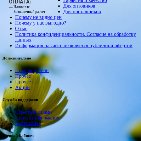
Гарантия и качество
ОПЛАТА:
Для оптовиков
— Наличные
Для поставщиков
— Безналичный расчет
Почему не видно цен
Почему у нас выгодно?
О нас
Политика конфиденциальности. Согласие на обработку
данных
Информация на сайте не является публичной офертой
Дополнительно
Производители
Прочее
Прочее
Акции
Служба поддержки
Связаться с нами
Прочая информация
Карта сайта
Личный Кабинет