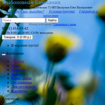
Нижний Новгород ул Гордеевская 75 ИП Пискунов Олег Валерьевич
Почему у нас выгодно?
Условия покупки
Гарантия и
качество
Найти
Искали и не нашли?
Свяжитесь с нами
8(831) 414-03-42
Пн-Пт 8-00 до 18-00 | Сб-Вс выходные
Товаров: 0 (0.00 р.)
В корзине пусто!
Категории
Главная
О нас
Новости
Акции
Бланк заказа
Постащикам
Для оптовиков
Контакты
Категории