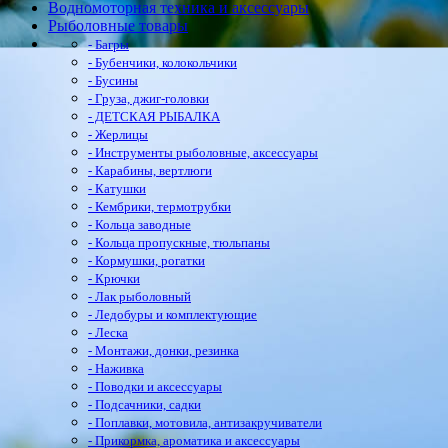
Водномоторная техника и аксессуары
Рыболовные товары
- Багры
- Бубенчики, колокольчики
- Бусины
- Груза, джиг-головки
- ДЕТСКАЯ РЫБАЛКА
- Жерлицы
- Инструменты рыболовные, аксессуары
- Карабины, вертлюги
- Катушки
- Кембрики, термотрубки
- Кольца заводные
- Кольца пропускные, тюльпаны
- Кормушки, рогатки
- Крючки
- Лак рыболовный
- Ледобуры и комплектующие
- Леска
- Монтажи, донки, резинка
- Наживка
- Поводки и аксессуары
- Подсачники, садки
- Поплавки, мотовила, антизакручиватели
- Прикормка, ароматика и аксессуары